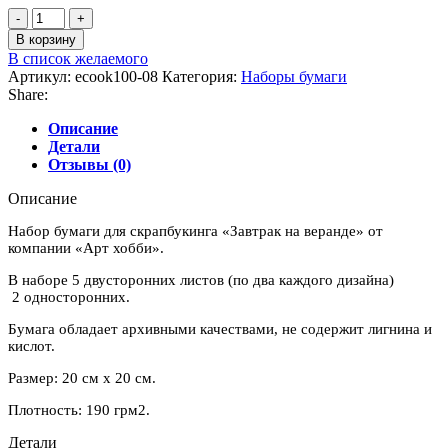
Количество
товара
В корзину
Набор
В список желаемого
бумаги
Артикул:
ecook100-08
Категория:
Наборы бумаги
"Завтрак
Share:
на
веранде"
Описание
20
Детали
x
Отзывы (0)
20
см
Описание
Набор бумаги для скрапбукинга «Завтрак на веранде» от
компании «Арт хобби».
В наборе 5 двусторонних листов (по два каждого дизайна)
2 односторонних.
Бумага обладает архивными качествами, не содержит лигнина и
кислот.
Размер: 20 см х 20 см.
Плотность: 190 грм2.
Детали