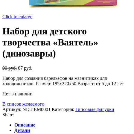
Click to enlarge
Набор для детского
творчества «Ваятель»
(динозавры)
Первоначальная
Текущая
90
руб.
67
руб.
цена
цена:
Набор для создания барельефов на магнитиках для
составляла
67 руб..
холодильников. Размер: 185x220x50 Возраст: от 5 до 12 лет
90 руб..
Нет в наличии
В список желаемого
Артикул:
NDT-EM0001
Категория:
Гипсовые фигурки
Share:
Описание
Детали