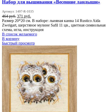
Набор для вышивания «Весенние ландыши»
Артикул: 1497-R-1035
Первоначальная
Текущая
464
руб.
371
руб.
цена
цена:
Размер 20*20 см. В наборе: льняная канва 14 Rustico Aida
составляла
371 руб..
Zweigart, шерстяное мулине Safil 11 цв., цветная символьная
464 руб..
схема, игла, инструкция
В список желаемого
В корзину
Быстрый просмотр