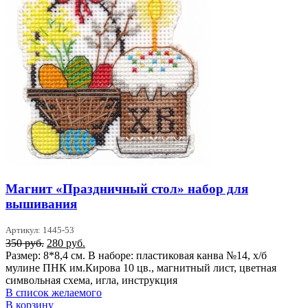
Магнит «Праздничный стол» набор для
вышивания
Артикул: 1445-53
Первоначальная
Текущая
350
руб.
280
руб.
цена
цена:
Размер: 8*8,4 см. В наборе: пластиковая канва №14, х/б
составляла
280 руб..
мулине ПНК им.Кирова 10 цв., магнитный лист, цветная
350 руб..
символьная схема, игла, инструкция
В список желаемого
В корзину