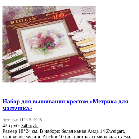
Набор для вышивания крестом «Метрика для
мальчика»
Артикул: 1124-R-1098
Первоначальная
Текущая
425
руб.
340
руб.
цена
цена:
Размер 18*24 см. В наборе: белая канва Аида 14 Zweigart,
составляла
340 руб..
хлопковое мулине Anchor 10 цв., цветная символьная схема,