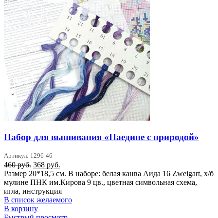
Набор для вышивания «Наедине с природой»
Артикул: 1296-46
Первоначальная
Текущая
460
руб.
368
руб.
цена
цена:
Размер 20*18,5 см. В наборе: белая канва Аида 16 Zweigart, х/б
составляла
368 руб..
мулине ПНК им.Кирова 9 цв., цветная символьная схема,
460 руб..
игла, инструкция
В список желаемого
В корзину
Быстрый просмотр