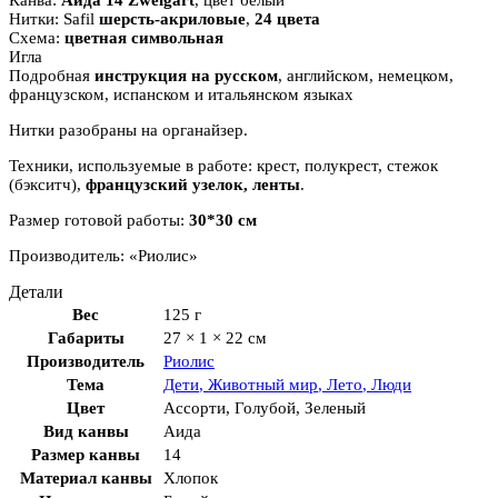
Нитки: Safil
шерсть-акриловые
,
24 цвета
Схема:
цветная символьная
Игла
Подробная
инструкция на русском
, английском, немецком,
французском, испанском и итальянском языках
Нитки разобраны на органайзер.
Техники, используемые в работе: крест, полукрест, стежок
(бэкситч),
французский узелок, ленты
.
Размер готовой работы:
30*30 см
Производитель: «Риолис»
Детали
Вес
125 г
Габариты
27 × 1 × 22 см
Производитель
Риолис
Тема
Дети
,
Животный мир
,
Лето
,
Люди
Цвет
Ассорти
,
Голубой
,
Зеленый
Вид канвы
Аида
Размер канвы
14
Материал канвы
Хлопок