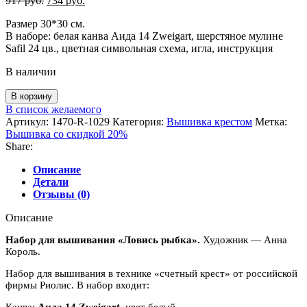
917
руб.
734
руб.
цена
цена:
Размер 30*30 см.
составляла
734 руб..
В наборе: белая канва Аида 14 Zweigart, шерстяное мулине
917 руб..
Safil 24 цв., цветная символьная схема, игла, инструкция
В наличии
Количество
В корзину
товара
В список желаемого
Набор
Артикул:
1470-R-1029
Категория:
Вышивка крестом
Метка:
для
Вышивка со скидкой 20%
вышивания
Share:
"Ловись
рыбка"
Описание
Детали
Отзывы (0)
Описание
Набор для вышивания «Ловись рыбка».
Художник — Анна
Король.
Набор для вышивания в технике «счетный крест» от российской
фирмы Риолис. В набор входит:
Канва:
Аида 14 Zweigart
, цвет белый