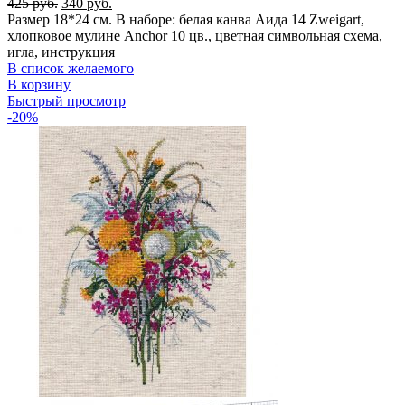
Первоначальная
Текущая
425
руб.
340
руб.
цена
цена:
Размер 18*24 см. В наборе: белая канва Аида 14 Zweigart,
составляла
340 руб..
хлопковое мулине Anchor 10 цв., цветная символьная схема,
425 руб..
игла, инструкция
В список желаемого
В корзину
Быстрый просмотр
-20%