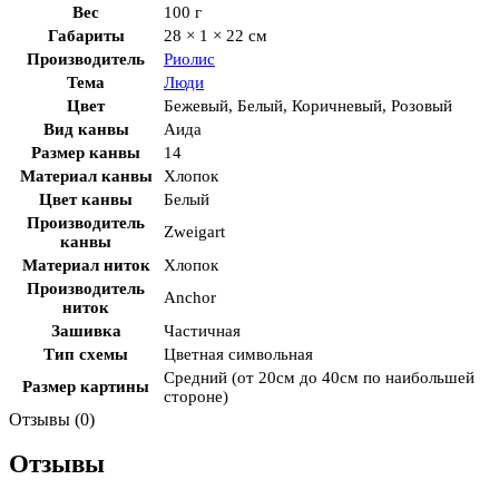
Вес
100 г
Габариты
28 × 1 × 22 см
Производитель
Риолис
Тема
Люди
Цвет
Бежевый
,
Белый
,
Коричневый
,
Розовый
Вид канвы
Аида
Размер канвы
14
Материал канвы
Хлопок
Цвет канвы
Белый
Производитель
Zweigart
канвы
Материал ниток
Хлопок
Производитель
Anchor
ниток
Зашивка
Частичная
Тип схемы
Цветная символьная
Средний (от 20см до 40см по наибольшей
Размер картины
стороне)
Отзывы (0)
Отзывы