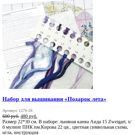
Набор для вышивания «Подарок лета»
Артикул: 1276-26
Первоначальная
Текущая
600
руб.
480
руб.
цена
цена:
Размер 22*30 см. В наборе: льняная канва Аида 15 Zweigart, х/
составляла
480 руб..
б мулине ПНК им.Кирова 22 цв., цветная символьная схема,
600 руб..
игла, инструкция