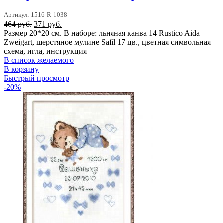
Артикул: 1516-R-1038
Первоначальная
Текущая
464
руб.
371
руб.
цена
цена:
Размер 20*20 см. В наборе: льняная канва 14 Rustico Aida
составляла
371 руб..
Zweigart, шерстяное мулине Safil 17 цв., цветная символьная
464 руб..
схема, игла, инструкция
В список желаемого
В корзину
Быстрый просмотр
-20%