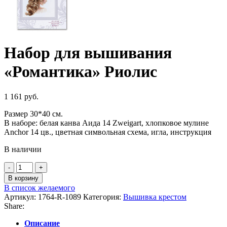
Набор для вышивания
«Романтика» Риолис
1 161
руб.
Размер 30*40 см.
В наборе: белая канва Аида 14 Zweigart, хлопковое мулине
Anchor 14 цв., цветная символьная схема, игла, инструкция
В наличии
Количество
товара
В корзину
Набор
В список желаемого
для
Артикул:
1764-R-1089
Категория:
Вышивка крестом
вышивания
Share:
"Романтика"
Риолис
Описание