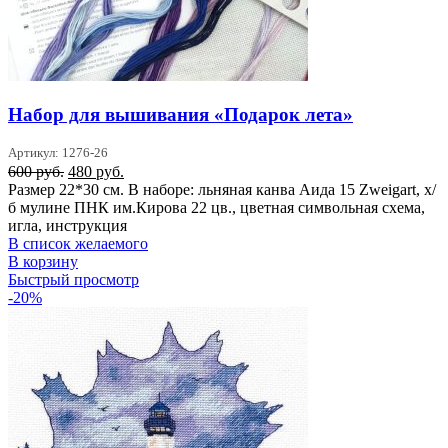
Набор для вышивания «Подарок лета»
Артикул: 1276-26
Первоначальная
Текущая
600
руб.
480
руб.
цена
цена:
Размер 22*30 см. В наборе: льняная канва Аида 15 Zweigart, х/
составляла
480 руб..
б мулине ПНК им.Кирова 22 цв., цветная символьная схема,
600 руб..
игла, инструкция
В список желаемого
В корзину
Быстрый просмотр
-20%