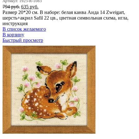
Артикул: 1925-R-1083
Первоначальная
Текущая
794
руб.
635
руб.
цена
цена:
Размер 20*20 см. В наборе: белая канва Аида 14 Zweigart,
составляла
635 руб..
шерсть+акрил Safil 22 цв., цветная символьная схема, игла,
794 руб..
инструкция
В список желаемого
В корзину
Быстрый просмотр