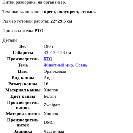
Нитки разобраны на органайзер.
Техники вышивания:
крест, полукрест, стежок
.
Размер готовой работы:
22*29,5 см
Производитель:
РТО
Детали
Вес
190 г
Габариты
33 × 3 × 23 см
Производитель
RTO
Тема
Животный мир
,
Осень
Цвет
Оранжевый
Вид канвы
Аида
Размер канвы
16
Материал канвы
Хлопок
Цвет канвы
Белый
Производитель
Zweigart
канвы
Материал ниток
Хлопок
Производитель
DMC
ниток
Зашивка
Частичная