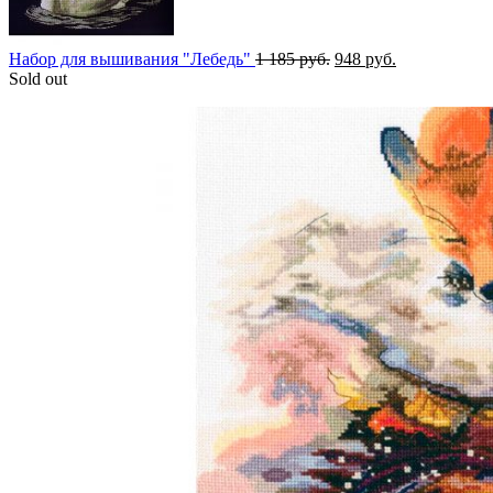
Первоначальная
Текущая
Набор для вышивания "Лебедь"
1 185
руб.
948
руб.
цена
цена:
Sold out
составляла
948 руб..
1
185 руб..