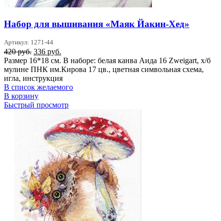
Набор для вышивания «Маяк Йакин-Хед»
Артикул: 1271-44
Первоначальная
Текущая
420
руб.
336
руб.
цена
цена:
Размер 16*18 см. В наборе: белая канва Аида 16 Zweigart, х/б
составляла
336 руб..
мулине ПНК им.Кирова 17 цв., цветная символьная схема,
420 руб..
игла, инструкция
В список желаемого
В корзину
Быстрый просмотр