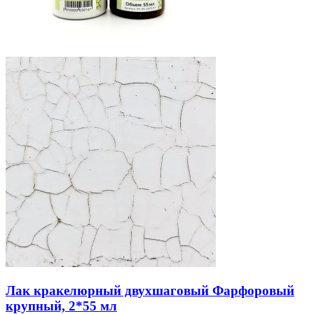
Лак кракелюрный двухшаговый Фарфоровый
крупный, 2*55 мл