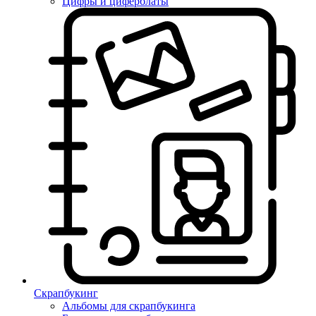
Цифры и циферблаты
Скрапбукинг
Альбомы для скрапбукинга