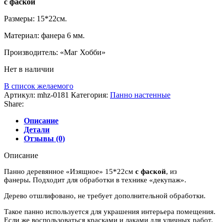
с фаской
составляла
128 руб..
160 руб..
Размеры: 15*22см.
Материал: фанера 6 мм.
Производитель: «Маг Хобби»
Нет в наличии
В список желаемого
Артикул:
mhz-0181
Категория:
Панно настенные
Share:
Описание
Детали
Отзывы (0)
Описание
Панно деревянное «Изящное» 15*22см
с фаской
, из
фанеры
.
Подходит для обработки в технике «декупаж».
Дерево отшлифовано, не требует дополнительной обработки.
Такое панно используется для украшения интерьера помещения.
Если же воспользоваться красками и лаками для уличных работ,