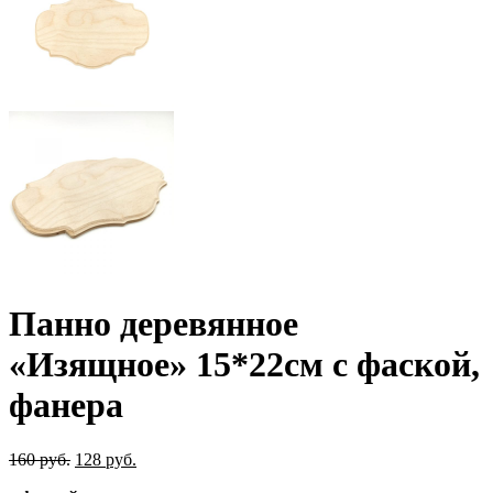
Панно деревянное
«Изящное» 15*22см с фаской,
фанера
Первоначальная
Текущая
160
руб.
128
руб.
цена
цена: