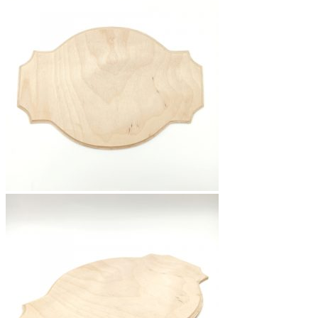
вариаций.
Опции
можно
выбрать
на
странице
товара.