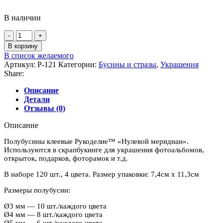
В наличии
Количество
товара
В корзину
Полубусины
В список желаемого
клеевые
Артикул:
P-121
Категории:
Бусины и стразы
,
Украшения
Рукоделие™
Share:
"Нулевой
меридиан"
Описание
Детали
Отзывы (0)
Описание
Полубусины клеевые Рукоделие™ «Нулевой меридиан».
Используются в скрапбукинге для украшения фотоальбомов,
открыток, подарков, фоторамок и т.д.
В наборе 120 шт., 4 цвета. Размер упаковки: 7,4см х 11,3см
Размеры полубусин:
Ø3 мм — 10 шт./каждого цвета
Ø4 мм — 8 шт./каждого цвета
Ø5 мм — 6 шт./каждого цвета