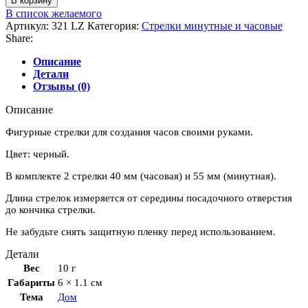
В корзину
товара
В список желаемого
Стрелки
Артикул:
321 LZ
Категория:
Стрелки минутные и часовые
для
Share:
часов
фигурные
Описание
№7
Детали
Отзывы (0)
Описание
Фигурные стрелки для создания часов своими руками.
Цвет: черный.
В комплекте 2 стрелки 40 мм (часовая) и 55 мм (минутная).
Длина стрелок измеряется от середины посадочного отверстия
до кончика стрелки.
Не забудьте снять защитную пленку перед использованием.
Детали
Вес
10 г
Габариты
6 × 1.1 см
Тема
Дом