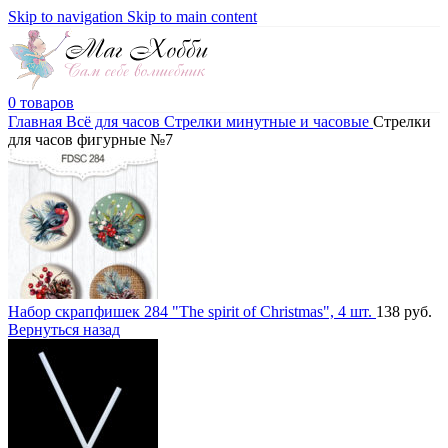
Skip to navigation
Skip to main content
0
товаров
Главная
Всё для часов
Стрелки минутные и часовые
Стрелки
для часов фигурные №7
Набор скрапфишек 284 "The spirit of Christmas", 4 шт.
138
руб.
Вернуться назад