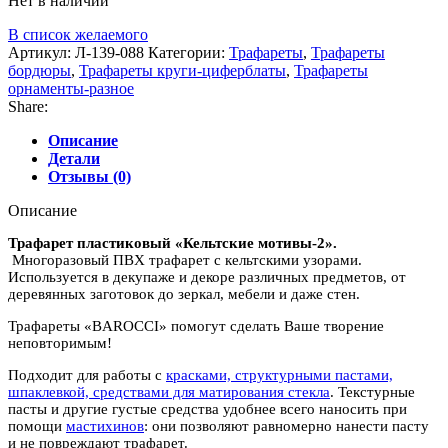
Нет в наличии
В список желаемого
Артикул:
Л-139-088
Категории:
Трафареты
,
Трафареты
бордюры
,
Трафареты круги-циферблаты
,
Трафареты
орнаменты-разное
Share:
Описание
Детали
Отзывы (0)
Описание
Трафарет пластиковый «Кельтские мотивы-2».
Многоразовый ПВХ трафарет с кельтскими узорами.
Используется в декупаже и декоре различных предметов, от
деревянных заготовок до зеркал, мебели и даже стен.
Трафареты «BAROCCI» помогут сделать Ваше творение
неповторимым!
Подходит для работы с
красками, структурными пастами,
шпаклевкой, средствами для матирования стекла
. Текстурные
пасты и другие густые средства удобнее всего наносить при
помощи
мастихинов
: они позволяют равномерно нанести пасту
и не повреждают трафарет.