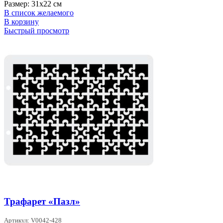
Размер: 31х22 см
В список желаемого
В корзину
Быстрый просмотр
Трафарет «Пазл»
Артикул: V0042-428