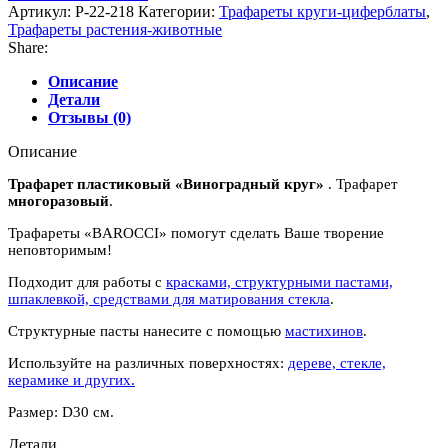
пластиковый
Артикул:
Р-22-218
Категории:
Трафареты круги-циферблаты
,
"Виноградный
Трафареты растения-животные
круг"
Share:
Описание
Детали
Отзывы (0)
Описание
Трафарет пластиковый «Виноградный круг»
. Трафарет
многоразовый
.
Трафареты «BAROCCI» помогут сделать Ваше творение
неповторимым!
Подходит для работы с
красками, структурными пастами,
шпаклевкой, средствами для матирования стекла
.
Структурные пасты нанесите с помощью
мастихинов
.
Используйте на различных поверхностях:
дереве, стекле,
керамике и других.
Размер: D30 см.
Детали