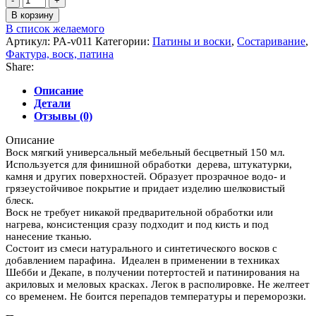
товара
В корзину
Воск
В список желаемого
мебельный
Артикул:
PA-v011
Категории:
Патины и воски
,
Состаривание
,
бесцветный
Фактура, воск, патина
150
Share:
мл
Описание
Детали
Отзывы (0)
Описание
Воск мягкий универсальный мебельный бесцветный 150 мл.
Используется для финишной обработки дерева, штукатурки,
камня и других поверхностей. Образует прозрачное водо- и
грязеустойчивое покрытие и придает изделию шелковистый
блеск.
Воск не требует никакой предварительной обработки или
нагрева, консистенция сразу подходит и под кисть и под
нанесение тканью.
Состоит из смеси натурального и синтетического восков с
добавлением парафина. Идеален в применении в техниках
Шебби и Декапе, в получении потертостей и патинирования на
акриловых и меловых красках. Легок в располировке. Не желтеет
со временем. Не боится перепадов температуры и переморозки.