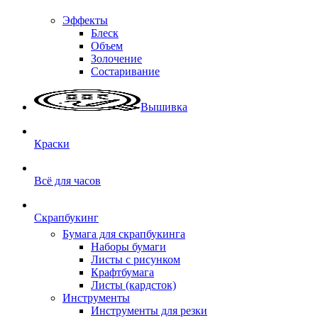
Эффекты
Блеск
Объем
Золочение
Состаривание
Вышивка
Краски
Всё для часов
Скрапбукинг
Бумага для скрапбукинга
Наборы бумаги
Листы с рисунком
Крафтбумага
Листы (кардсток)
Инструменты
Инструменты для резки