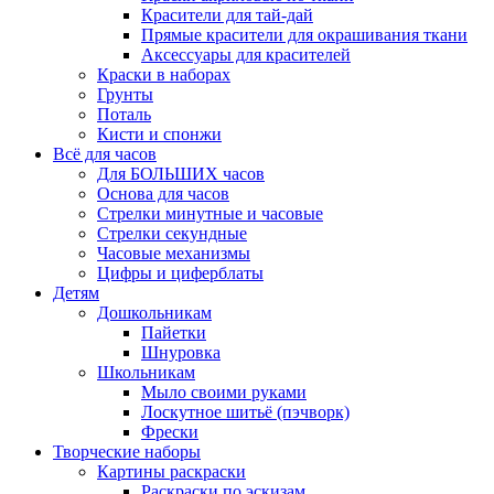
Красители для тай-дай
Прямые красители для окрашивания ткани
Аксессуары для красителей
Краски в наборах
Грунты
Поталь
Кисти и спонжи
Всё для часов
Для БОЛЬШИХ часов
Основа для часов
Стрелки минутные и часовые
Стрелки секундные
Часовые механизмы
Цифры и циферблаты
Детям
Дошкольникам
Пайетки
Шнуровка
Школьникам
Мыло своими руками
Лоскутное шитьё (пэчворк)
Фрески
Творческие наборы
Картины раскраски
Раскраски по эскизам