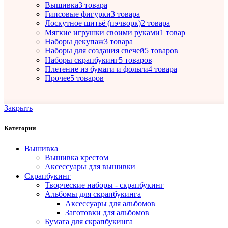
Вышивка
3 товара
Гипсовые фигурки
3 товара
Лоскутное шитьё (пэчворк)
2 товара
Мягкие игрушки своими руками
1 товар
Наборы декупаж
3 товара
Наборы для создания свечей
5 товаров
Наборы скрапбукинг
5 товаров
Плетение из бумаги и фольги
4 товара
Прочее
5 товаров
Закрыть
Категории
Вышивка
Вышивка крестом
Аксессуары для вышивки
Скрапбукинг
Творческие наборы - скрапбукинг
Альбомы для скрапбукинга
Аксессуары для альбомов
Заготовки для альбомов
Бумага для скрапбукинга