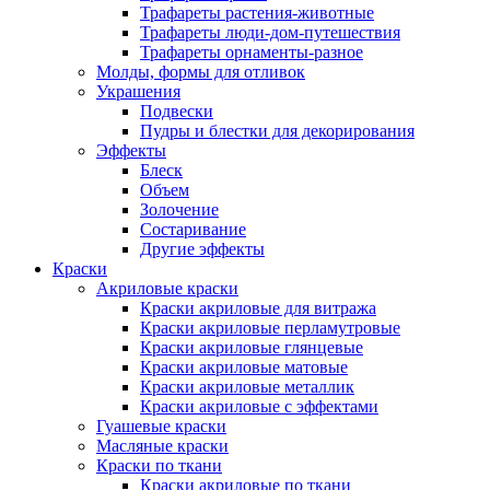
Трафареты растения-животные
Трафареты люди-дом-путешествия
Трафареты орнаменты-разное
Молды, формы для отливок
Украшения
Подвески
Пудры и блестки для декорирования
Эффекты
Блеск
Объем
Золочение
Состаривание
Другие эффекты
Краски
Акриловые краски
Краски акриловые для витража
Краски акриловые перламутровые
Краски акриловые глянцевые
Краски акриловые матовые
Краски акриловые металлик
Краски акриловые с эффектами
Гуашевые краски
Масляные краски
Краски по ткани
Краски акриловые по ткани