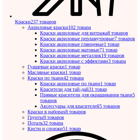
Краски
237 товаров
Акриловые краски
102 товара
Краски акриловые для витража
8 товаров
Краски акриловые перламутровые
7 товаров
Краски акриловые глянцевые
1 товар
Краски акриловые матовые
71 товар
Краски акриловые металлик
19 товаров
Краски акриловые с эффектами
3 товара
Гуашевые краски
1 товар
Масляные краски
1 товар
Краски по ткани
42 товара
Краски акриловые по ткани
1 товар
Красители для тай-дай
31 товар
Прямые красители для окрашивания ткани
5
товаров
Аксессуары для красителей
5 товаров
Краски в наборах
8 товаров
Грунты
9 товаров
Поталь
32 товара
Кисти и спонжи
51 товар