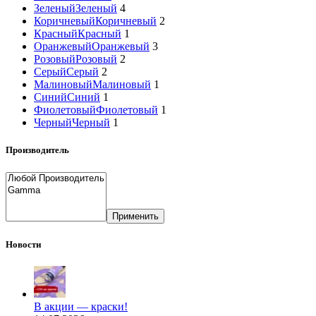
Зеленый
Зеленый
4
Коричневый
Коричневый
2
Красный
Красный
1
Оранжевый
Оранжевый
3
Розовый
Розовый
2
Серый
Серый
2
Малиновый
Малиновый
1
Синий
Синий
1
Фиолетовый
Фиолетовый
1
Черный
Черный
1
Производитель
Применить
Новости
В акции — краски!