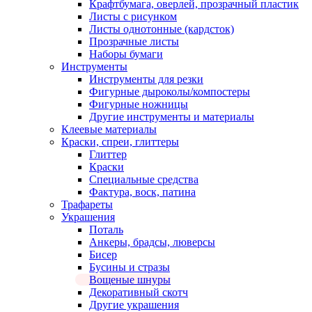
Крафтбумага, оверлей, прозрачный пластик
Листы c рисунком
Листы однотонные (кардсток)
Прозрачные листы
Наборы бумаги
Инструменты
Инструменты для резки
Фигурные дыроколы/компостеры
Фигурные ножницы
Другие инструменты и материалы
Клеевые материалы
Краски, спреи, глиттеры
Глиттер
Краски
Специальные средства
Фактура, воск, патина
Трафареты
Украшения
Поталь
Анкеры, брадсы, люверсы
Бисер
Бусины и стразы
Вощеные шнуры
Декоративный скотч
Другие украшения