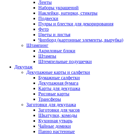
Ленты
Наборы украшений
Наклейки, натирки, стикеры
Подвески
Пудры и блестки для декорирования
Фетр
Цветы и листья
Чипборд (картонные элементы, вырубка)
Штампинг
Акриловые блоки
Штампы
Штемпельные подушечки
Декупаж
Декупажные карты и салфетки
Бумажные салфетки
Декупажная бумага
Карты для декупажа
Рисовые карты
Трансферы
Заготовки для декупажа
Заготовки для часов
Шкатулки, комоды
Кухонная утварь
Чайные домики
Панно настенные