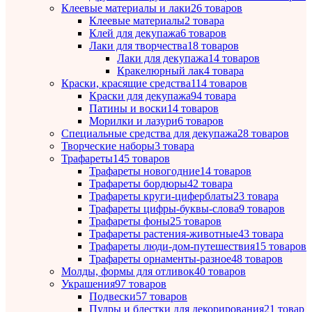
Клеевые материалы и лаки
26 товаров
Клеевые материалы
2 товара
Клей для декупажа
6 товаров
Лаки для творчества
18 товаров
Лаки для декупажа
14 товаров
Кракелюрный лак
4 товара
Краски, красящие средства
114 товаров
Краски для декупажа
94 товара
Патины и воски
14 товаров
Морилки и лазури
6 товаров
Специальные средства для декупажа
28 товаров
Творческие наборы
3 товара
Трафареты
145 товаров
Трафареты новогодние
14 товаров
Трафареты бордюры
42 товара
Трафареты круги-циферблаты
23 товара
Трафареты цифры-буквы-слова
9 товаров
Трафареты фоны
25 товаров
Трафареты растения-животные
43 товара
Трафареты люди-дом-путешествия
15 товаров
Трафареты орнаменты-разное
48 товаров
Молды, формы для отливок
40 товаров
Украшения
97 товаров
Подвески
57 товаров
Пудры и блестки для декорирования
21 товар