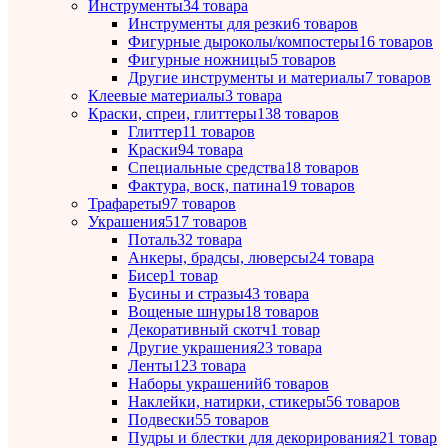
Инструменты
34 товара
Инструменты для резки
6 товаров
Фигурные дыроколы/компостеры
16 товаров
Фигурные ножницы
5 товаров
Другие инструменты и материалы
7 товаров
Клеевые материалы
3 товара
Краски, спреи, глиттеры
138 товаров
Глиттер
11 товаров
Краски
94 товара
Специальные средства
18 товаров
Фактура, воск, патина
19 товаров
Трафареты
97 товаров
Украшения
517 товаров
Поталь
32 товара
Анкеры, брадсы, люверсы
24 товара
Бисер
1 товар
Бусины и стразы
43 товара
Вощеные шнуры
18 товаров
Декоративный скотч
1 товар
Другие украшения
23 товара
Ленты
123 товара
Наборы украшений
6 товаров
Наклейки, натирки, стикеры
56 товаров
Подвески
55 товаров
Пудры и блестки для декорирования
21 товар