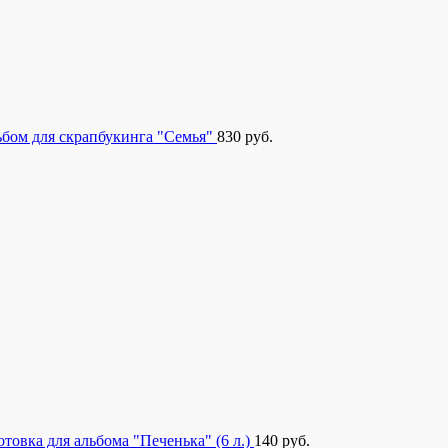
бом для скрапбукинга "Семья"
830
руб.
отовка для альбома "Печенька" (6 л.)
140
руб.