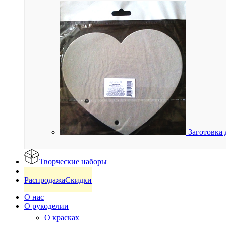
Заготовка 
Творческие наборы
Готовые изделия
Распродажа
Скидки
О нас
О рукоделии
О красках