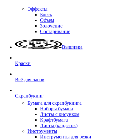
Эффекты
Блеск
Объем
Золочение
Состаривание
Вышивка
Краски
Всё для часов
Скрапбукинг
Бумага для скрапбукинга
Наборы бумаги
Листы с рисунком
Крафтбумага
Листы (кардсток)
Инструменты
Инструменты для резки