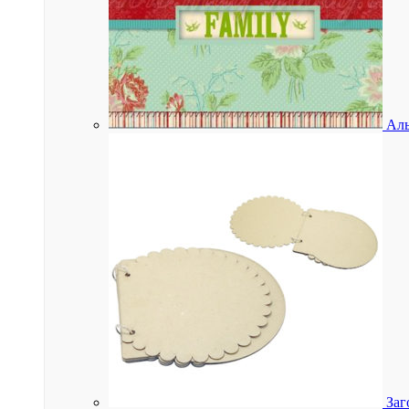
Аль
Заг