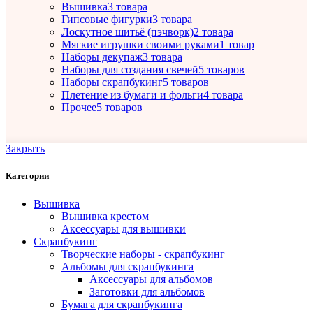
Вышивка
3 товара
Гипсовые фигурки
3 товара
Лоскутное шитьё (пэчворк)
2 товара
Мягкие игрушки своими руками
1 товар
Наборы декупаж
3 товара
Наборы для создания свечей
5 товаров
Наборы скрапбукинг
5 товаров
Плетение из бумаги и фольги
4 товара
Прочее
5 товаров
Закрыть
Категории
Вышивка
Вышивка крестом
Аксессуары для вышивки
Скрапбукинг
Творческие наборы - скрапбукинг
Альбомы для скрапбукинга
Аксессуары для альбомов
Заготовки для альбомов
Бумага для скрапбукинга