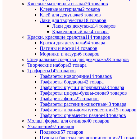
Клеевые материалы и лаки
26 товаров
Клеевые материалы
2 товара
Клей для декупажа
6 товаров
Лаки для творчества
18 товаров
Лаки для декупажа
14 товаров
Кракелюрный лак
4 товара
Краски, красящие средства
114 товаров
Краски для декупажа
94 товара
Патины и воски
14 товаров
Морилки и лазури
6 товаров
Специальные средства для декупажа
28 товаров
Творческие наборы
3 товара
Трафареты
145 товаров
Трафареты новогодние
14 товаров
Трафареты бордюры
42 товара
Трафареты круги-циферблаты
23 товара
Трафареты цифры-буквы-слова
9 товаров
Трафареты фоны
25 товаров
Трафареты растения-животные
43 товара
Трафареты люди-дом-путешествия
15 товаров
Трафареты орнаменты-разное
48 товаров
Молды, формы для отливок
40 товаров
Украшения
97 товаров
Подвески
57 товаров
Пудры и блестки для декорирования
21 товар