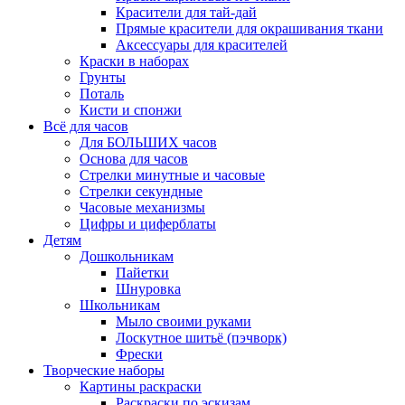
Красители для тай-дай
Прямые красители для окрашивания ткани
Аксессуары для красителей
Краски в наборах
Грунты
Поталь
Кисти и спонжи
Всё для часов
Для БОЛЬШИХ часов
Основа для часов
Стрелки минутные и часовые
Стрелки секундные
Часовые механизмы
Цифры и циферблаты
Детям
Дошкольникам
Пайетки
Шнуровка
Школьникам
Мыло своими руками
Лоскутное шитьё (пэчворк)
Фрески
Творческие наборы
Картины раскраски
Раскраски по эскизам