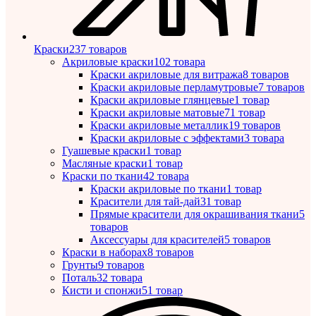
Краски
237 товаров
Акриловые краски
102 товара
Краски акриловые для витража
8 товаров
Краски акриловые перламутровые
7 товаров
Краски акриловые глянцевые
1 товар
Краски акриловые матовые
71 товар
Краски акриловые металлик
19 товаров
Краски акриловые с эффектами
3 товара
Гуашевые краски
1 товар
Масляные краски
1 товар
Краски по ткани
42 товара
Краски акриловые по ткани
1 товар
Красители для тай-дай
31 товар
Прямые красители для окрашивания ткани
5
товаров
Аксессуары для красителей
5 товаров
Краски в наборах
8 товаров
Грунты
9 товаров
Поталь
32 товара
Кисти и спонжи
51 товар