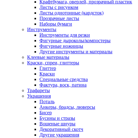
Крафтбумага, оверлей, прозрачный пластик
Листы c рисунком
Листы однотонные (кардсток)
Прозрачные листы
Наборы бумаги
Инструменты
Инструменты для резки
Фигурные дыроколы/компостеры
Фигурные ножницы
Другие инструменты и материалы
Клеевые материалы
Краски, спреи, глиттеры
Глиттер
Краски
Специальные средства
Фактура, воск, патина
Трафареты
Украшения
Поталь
Анкеры, брадсы, люверсы
Бисер
Бусины и стразы
Вощеные шнуры
Декоративный скотч
Другие украшения