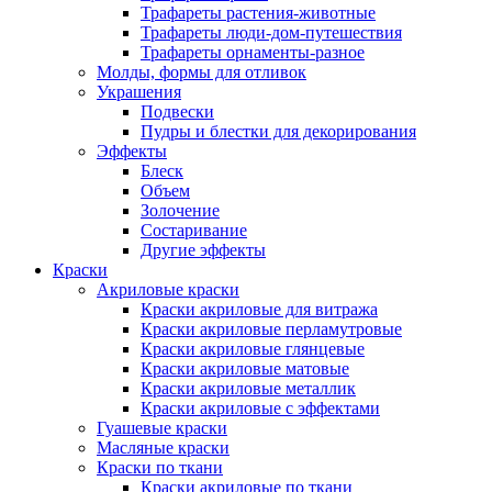
Трафареты растения-животные
Трафареты люди-дом-путешествия
Трафареты орнаменты-разное
Молды, формы для отливок
Украшения
Подвески
Пудры и блестки для декорирования
Эффекты
Блеск
Объем
Золочение
Состаривание
Другие эффекты
Краски
Акриловые краски
Краски акриловые для витража
Краски акриловые перламутровые
Краски акриловые глянцевые
Краски акриловые матовые
Краски акриловые металлик
Краски акриловые с эффектами
Гуашевые краски
Масляные краски
Краски по ткани
Краски акриловые по ткани