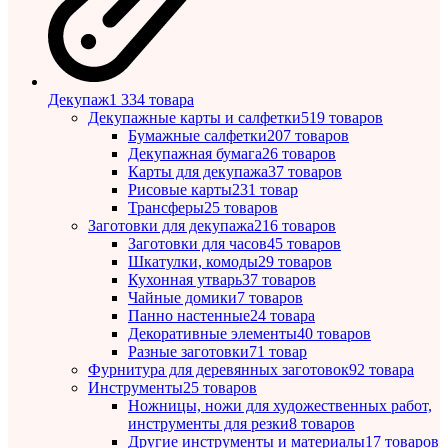
Декупаж
1 334 товара
Декупажные карты и салфетки
519 товаров
Бумажные салфетки
207 товаров
Декупажная бумага
26 товаров
Карты для декупажа
37 товаров
Рисовые карты
231 товар
Трансферы
25 товаров
Заготовки для декупажа
216 товаров
Заготовки для часов
45 товаров
Шкатулки, комоды
29 товаров
Кухонная утварь
37 товаров
Чайные домики
7 товаров
Панно настенные
24 товара
Декоративные элементы
40 товаров
Разные заготовки
71 товар
Фурнитура для деревянных заготовок
92 товара
Инструменты
25 товаров
Ножницы, ножи для художественных работ,
инструменты для резки
8 товаров
Другие инструменты и материалы
17 товаров