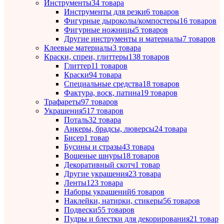
Инструменты
34 товара
Инструменты для резки
6 товаров
Фигурные дыроколы/компостеры
16 товаров
Фигурные ножницы
5 товаров
Другие инструменты и материалы
7 товаров
Клеевые материалы
3 товара
Краски, спреи, глиттеры
138 товаров
Глиттер
11 товаров
Краски
94 товара
Специальные средства
18 товаров
Фактура, воск, патина
19 товаров
Трафареты
97 товаров
Украшения
517 товаров
Поталь
32 товара
Анкеры, брадсы, люверсы
24 товара
Бисер
1 товар
Бусины и стразы
43 товара
Вощеные шнуры
18 товаров
Декоративный скотч
1 товар
Другие украшения
23 товара
Ленты
123 товара
Наборы украшений
6 товаров
Наклейки, натирки, стикеры
56 товаров
Подвески
55 товаров
Пудры и блестки для декорирования
21 товар