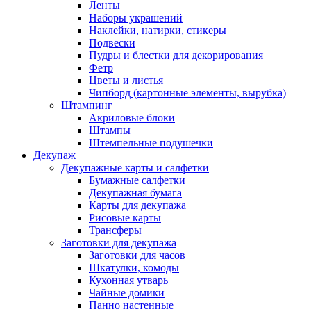
Ленты
Наборы украшений
Наклейки, натирки, стикеры
Подвески
Пудры и блестки для декорирования
Фетр
Цветы и листья
Чипборд (картонные элементы, вырубка)
Штампинг
Акриловые блоки
Штампы
Штемпельные подушечки
Декупаж
Декупажные карты и салфетки
Бумажные салфетки
Декупажная бумага
Карты для декупажа
Рисовые карты
Трансферы
Заготовки для декупажа
Заготовки для часов
Шкатулки, комоды
Кухонная утварь
Чайные домики
Панно настенные