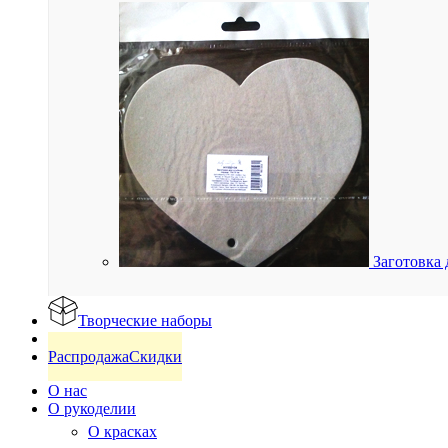
Заготовка 
Творческие наборы
Готовые изделия
Распродажа
Скидки
О нас
О рукоделии
О красках