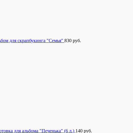
бом для скрапбукинга "Семья"
830
руб.
отовка для альбома "Печенька" (6 л.)
140
руб.