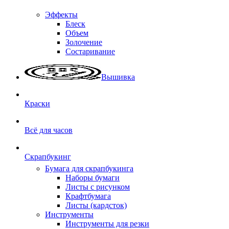
Эффекты
Блеск
Объем
Золочение
Состаривание
Вышивка
Краски
Всё для часов
Скрапбукинг
Бумага для скрапбукинга
Наборы бумаги
Листы с рисунком
Крафтбумага
Листы (кардсток)
Инструменты
Инструменты для резки