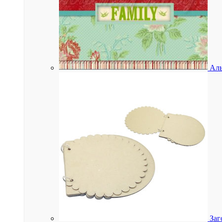
Аль
Заг