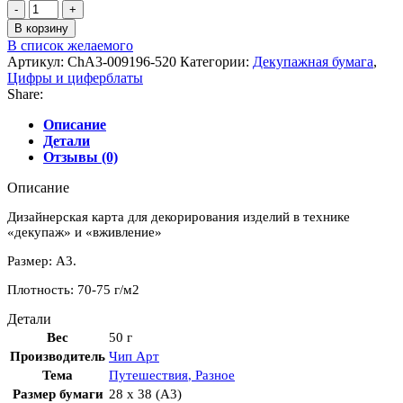
Количество
товара
В корзину
Декупажная
В список желаемого
бумага
Артикул:
ChA3-009196-520
Категории:
Декупажная бумага
,
"Циферблат
Цифры и циферблаты
Венеция"
Share:
А3
Описание
Детали
Отзывы (0)
Описание
Дизайнерская карта для декорирования изделий в технике
«декупаж» и «вживление»
Размер: А3.
Плотность: 70-75 г/м2
Детали
Вес
50 г
Производитель
Чип Арт
Тема
Путешествия
,
Разное
Размер бумаги
28 x 38 (A3)