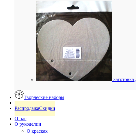
Заготовка 
Творческие наборы
Готовые изделия
Распродажа
Скидки
О нас
О рукоделии
О красках