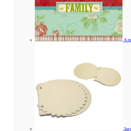
Аль
Заг