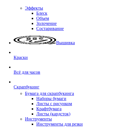
Эффекты
Блеск
Объем
Золочение
Состаривание
Вышивка
Краски
Всё для часов
Скрапбукинг
Бумага для скрапбукинга
Наборы бумаги
Листы с рисунком
Крафтбумага
Листы (кардсток)
Инструменты
Инструменты для резки