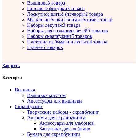
Вышивка
3 товара
Гипсовые фигурки
3 товара
Лоскутное шитьё (пэчворк)
2 товара
Мягкие игрушки своими руками
1 товар
Наборы декупаж
3 товара
Наборы для создания свечей
5 товаров
Наборы скрапбукинг
5 товаров
Плетение из бумаги и фольги
4 товара
Прочее
5 товаров
Закрыть
Категории
Вышивка
Вышивка крестом
Аксессуары для вышивки
Скрапбукинг
Творческие наборы - скрапбукинг
Альбомы для скрапбукинга
Аксессуары для альбомов
Заготовки для альбомов
Бумага для скрапбукинга