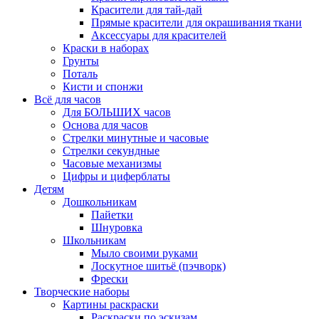
Красители для тай-дай
Прямые красители для окрашивания ткани
Аксессуары для красителей
Краски в наборах
Грунты
Поталь
Кисти и спонжи
Всё для часов
Для БОЛЬШИХ часов
Основа для часов
Стрелки минутные и часовые
Стрелки секундные
Часовые механизмы
Цифры и циферблаты
Детям
Дошкольникам
Пайетки
Шнуровка
Школьникам
Мыло своими руками
Лоскутное шитьё (пэчворк)
Фрески
Творческие наборы
Картины раскраски
Раскраски по эскизам