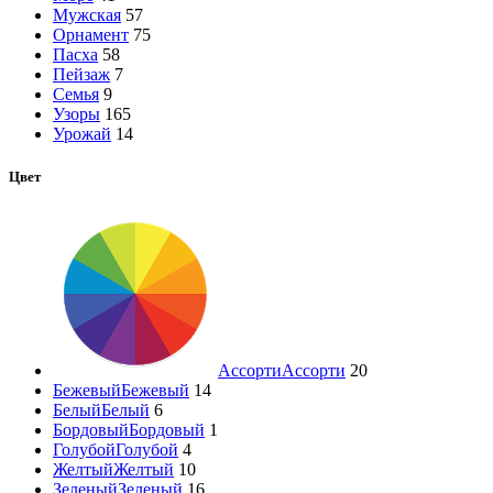
Мужская
57
Орнамент
75
Пасха
58
Пейзаж
7
Семья
9
Узоры
165
Урожай
14
Цвет
Ассорти
Ассорти
20
Бежевый
Бежевый
14
Белый
Белый
6
Бордовый
Бордовый
1
Голубой
Голубой
4
Желтый
Желтый
10
Зеленый
Зеленый
16