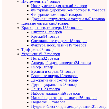
Инструменты
34 товара
Инструменты для резки
6 товаров
Фигурные дыроколы/компостеры
16 товаров
Фигурные ножницы
5 товаров
Другие инструменты и материалы
7 товаров
Клеевые материалы
3 товара
Краски, спреи, глиттеры
138 товаров
Глиттер
11 товаров
Краски
94 товара
Специальные средства
18 товаров
Фактура, воск, патина
19 товаров
Трафареты
97 товаров
Украшения
517 товаров
Поталь
32 товара
Анкеры, брадсы, люверсы
24 товара
Бисер
1 товар
Бусины и стразы
43 товара
Вощеные шнуры
18 товаров
Декоративный скотч
1 товар
Другие украшения
23 товара
Ленты
123 товара
Наборы украшений
6 товаров
Наклейки, натирки, стикеры
56 товаров
Подвески
55 товаров
Пудры и блестки для декорирования
21 товар