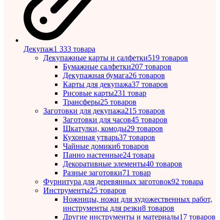
Декупаж
1 333 товара
Декупажные карты и салфетки
519 товаров
Бумажные салфетки
207 товаров
Декупажная бумага
26 товаров
Карты для декупажа
37 товаров
Рисовые карты
231 товар
Трансферы
25 товаров
Заготовки для декупажа
215 товаров
Заготовки для часов
45 товаров
Шкатулки, комоды
29 товаров
Кухонная утварь
37 товаров
Чайные домики
6 товаров
Панно настенные
24 товара
Декоративные элементы
40 товаров
Разные заготовки
71 товар
Фурнитура для деревянных заготовок
92 товара
Инструменты
25 товаров
Ножницы, ножи для художественных работ,
инструменты для резки
8 товаров
Другие инструменты и материалы
17 товаров