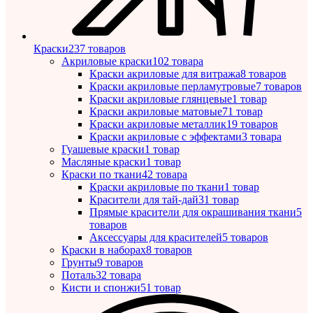
Краски
237 товаров
Акриловые краски
102 товара
Краски акриловые для витража
8 товаров
Краски акриловые перламутровые
7 товаров
Краски акриловые глянцевые
1 товар
Краски акриловые матовые
71 товар
Краски акриловые металлик
19 товаров
Краски акриловые с эффектами
3 товара
Гуашевые краски
1 товар
Масляные краски
1 товар
Краски по ткани
42 товара
Краски акриловые по ткани
1 товар
Красители для тай-дай
31 товар
Прямые красители для окрашивания ткани
5
товаров
Аксессуары для красителей
5 товаров
Краски в наборах
8 товаров
Грунты
9 товаров
Поталь
32 товара
Кисти и спонжи
51 товар