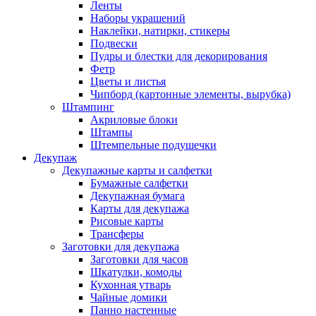
Ленты
Наборы украшений
Наклейки, натирки, стикеры
Подвески
Пудры и блестки для декорирования
Фетр
Цветы и листья
Чипборд (картонные элементы, вырубка)
Штампинг
Акриловые блоки
Штампы
Штемпельные подушечки
Декупаж
Декупажные карты и салфетки
Бумажные салфетки
Декупажная бумага
Карты для декупажа
Рисовые карты
Трансферы
Заготовки для декупажа
Заготовки для часов
Шкатулки, комоды
Кухонная утварь
Чайные домики
Панно настенные