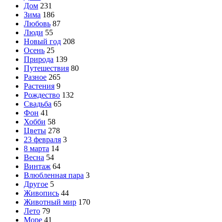
Дом
231
Зима
186
Любовь
87
Люди
55
Новый год
208
Осень
25
Природа
139
Путешествия
80
Разное
265
Растения
9
Рождество
132
Свадьба
65
Фон
41
Хобби
58
Цветы
278
23 февраля
3
8 марта
14
Весна
54
Винтаж
64
Влюбленная пара
3
Другое
5
Живопись
44
Животный мир
170
Лето
79
Море
41