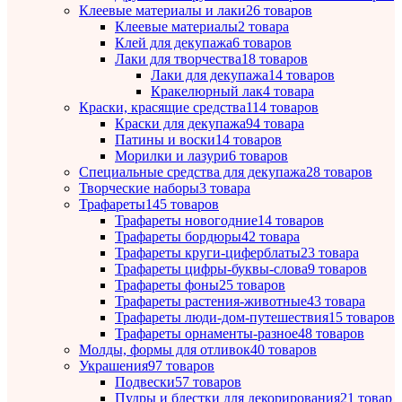
Клеевые материалы и лаки
26 товаров
Клеевые материалы
2 товара
Клей для декупажа
6 товаров
Лаки для творчества
18 товаров
Лаки для декупажа
14 товаров
Кракелюрный лак
4 товара
Краски, красящие средства
114 товаров
Краски для декупажа
94 товара
Патины и воски
14 товаров
Морилки и лазури
6 товаров
Специальные средства для декупажа
28 товаров
Творческие наборы
3 товара
Трафареты
145 товаров
Трафареты новогодние
14 товаров
Трафареты бордюры
42 товара
Трафареты круги-циферблаты
23 товара
Трафареты цифры-буквы-слова
9 товаров
Трафареты фоны
25 товаров
Трафареты растения-животные
43 товара
Трафареты люди-дом-путешествия
15 товаров
Трафареты орнаменты-разное
48 товаров
Молды, формы для отливок
40 товаров
Украшения
97 товаров
Подвески
57 товаров
Пудры и блестки для декорирования
21 товар