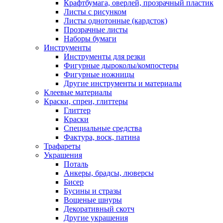
Крафтбумага, оверлей, прозрачный пластик
Листы c рисунком
Листы однотонные (кардсток)
Прозрачные листы
Наборы бумаги
Инструменты
Инструменты для резки
Фигурные дыроколы/компостеры
Фигурные ножницы
Другие инструменты и материалы
Клеевые материалы
Краски, спреи, глиттеры
Глиттер
Краски
Специальные средства
Фактура, воск, патина
Трафареты
Украшения
Поталь
Анкеры, брадсы, люверсы
Бисер
Бусины и стразы
Вощеные шнуры
Декоративный скотч
Другие украшения