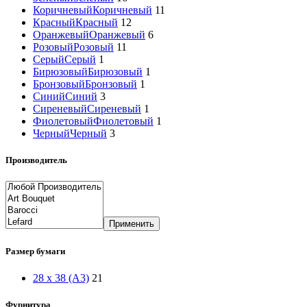
Коричневый
Коричневый
11
Красный
Красный
12
Оранжевый
Оранжевый
6
Розовый
Розовый
11
Серый
Серый
1
Бирюзовый
Бирюзовый
1
Бронзовый
Бронзовый
1
Синий
Синий
3
Сиреневый
Сиреневый
1
Фиолетовый
Фиолетовый
1
Черный
Черный
3
Производитель
Применить
Размер бумаги
28 x 38 (A3)
21
Фурнитура