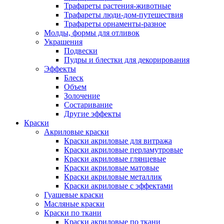
Трафареты растения-животные
Трафареты люди-дом-путешествия
Трафареты орнаменты-разное
Молды, формы для отливок
Украшения
Подвески
Пудры и блестки для декорирования
Эффекты
Блеск
Объем
Золочение
Состаривание
Другие эффекты
Краски
Акриловые краски
Краски акриловые для витража
Краски акриловые перламутровые
Краски акриловые глянцевые
Краски акриловые матовые
Краски акриловые металлик
Краски акриловые с эффектами
Гуашевые краски
Масляные краски
Краски по ткани
Краски акриловые по ткани