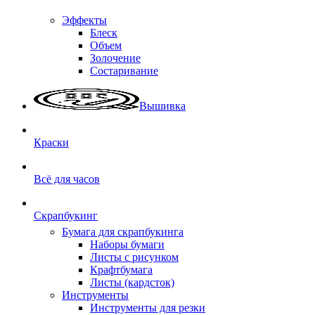
Эффекты
Блеск
Объем
Золочение
Состаривание
Вышивка
Краски
Всё для часов
Скрапбукинг
Бумага для скрапбукинга
Наборы бумаги
Листы с рисунком
Крафтбумага
Листы (кардсток)
Инструменты
Инструменты для резки