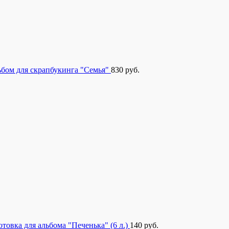
бом для скрапбукинга "Семья"
830
руб.
отовка для альбома "Печенька" (6 л.)
140
руб.