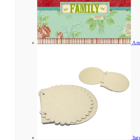
Аль
Заг