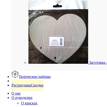
Заготовка 
Творческие наборы
Готовые изделия
Распродажа
Скидки
О нас
О рукоделии
О красках