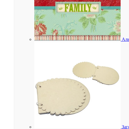
Аль
Заг