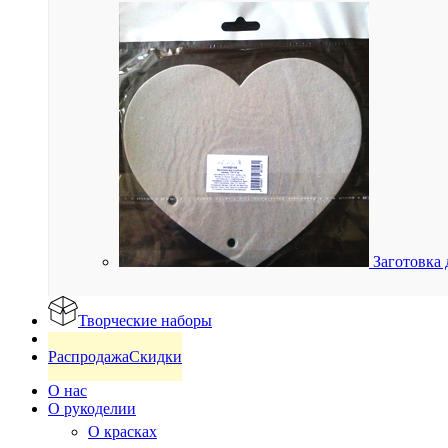
Заготовка 
Творческие наборы
Готовые изделия
Распродажа
Скидки
О нас
О рукоделии
О красках