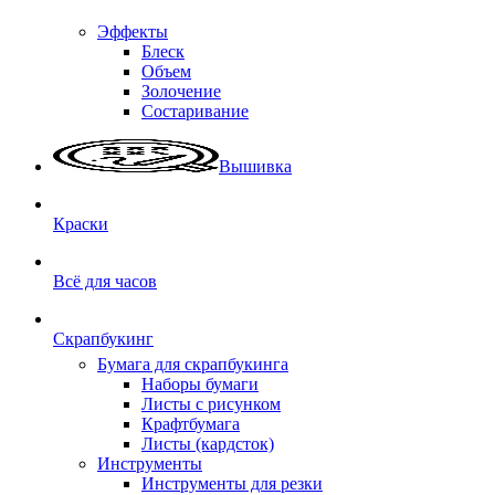
Эффекты
Блеск
Объем
Золочение
Состаривание
Вышивка
Краски
Всё для часов
Скрапбукинг
Бумага для скрапбукинга
Наборы бумаги
Листы с рисунком
Крафтбумага
Листы (кардсток)
Инструменты
Инструменты для резки