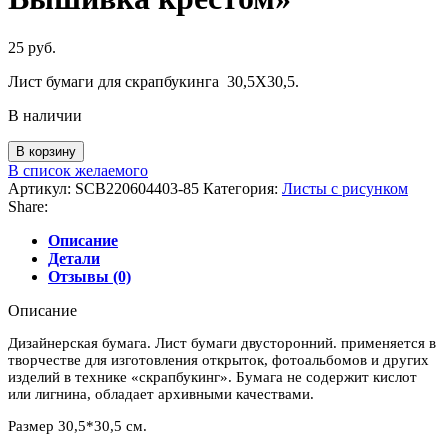
25
руб.
Лист бумаги для скрапбукинга 30,5Х30,5.
В наличии
Количество
В корзину
товара
В список желаемого
Лист
Артикул:
SCB220604403-85
Категория:
Листы c рисунком
бумаги
Share:
двусторонний
"Цветочная
Описание
вышивка.
Детали
Вышивка
Отзывы (0)
крестом"
Описание
Дизайнерская бумага. Лист бумаги двусторонний. применяется в
творчестве для изготовления открыток, фотоальбомов и других
изделий в технике «скрапбукинг». Бумага не содержит кислот
или лигнина, обладает архивными качествами.
Размер 30,5*30,5 см.