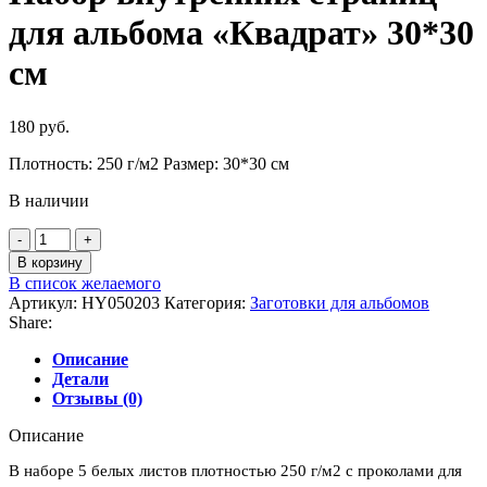
для альбома «Квадрат» 30*30
см
180
руб.
Плотность: 250 г/м2 Размер: 30*30 см
В наличии
Количество
товара
В корзину
Набор
В список желаемого
внутренних
Артикул:
HY050203
Категория:
Заготовки для альбомов
страниц
Share:
для
альбома
Описание
"Квадрат"
Детали
30*30
Отзывы (0)
см
Описание
В наборе 5 белых листов плотностью 250 г/м2 с проколами для