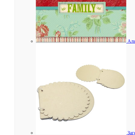
Аль
Заг