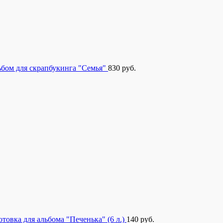
бом для скрапбукинга "Семья"
830
руб.
отовка для альбома "Печенька" (6 л.)
140
руб.