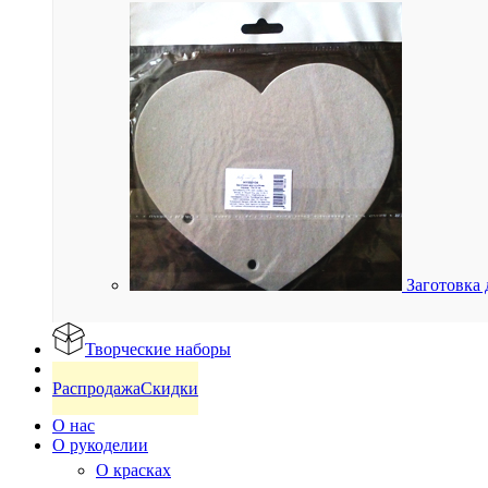
Заготовка 
Творческие наборы
Готовые изделия
Распродажа
Скидки
О нас
О рукоделии
О красках