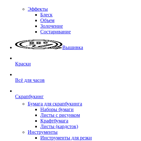
Эффекты
Блеск
Объем
Золочение
Состаривание
Вышивка
Краски
Всё для часов
Скрапбукинг
Бумага для скрапбукинга
Наборы бумаги
Листы с рисунком
Крафтбумага
Листы (кардсток)
Инструменты
Инструменты для резки