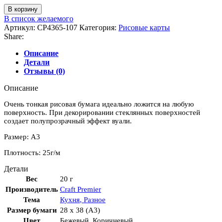
Количество
В корзину
товара
В список желаемого
Бумага
Артикул:
CP4365-107
Категория:
Рисовые карты
рисовая
Share:
для
декупажа
Описание
"Кофе
Детали
с
Отзывы (0)
шоколадом"
28х38
Описание
см
Очень тонкая рисовая бумага идеально ложится на любую
поверхность. При декорировании стеклянных поверхностей
создает полупрозрачный эффект вуали.
Размер: А3
Плотность: 25г/м
Детали
Вес
20 г
Производитель
Craft Premier
Тема
Кухня
,
Разное
Размер бумаги
28 x 38 (A3)
Цвет
Бежевый
,
Коричневый