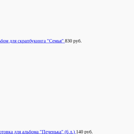
бом для скрапбукинга "Семья"
830
руб.
отовка для альбома "Печенька" (6 л.)
140
руб.