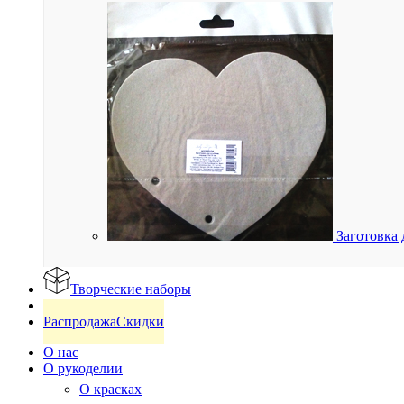
Заготовка 
Творческие наборы
Готовые изделия
Распродажа
Скидки
О нас
О рукоделии
О красках