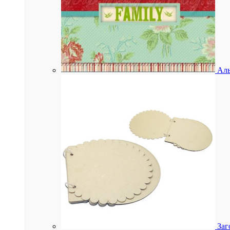
Аль
Заг