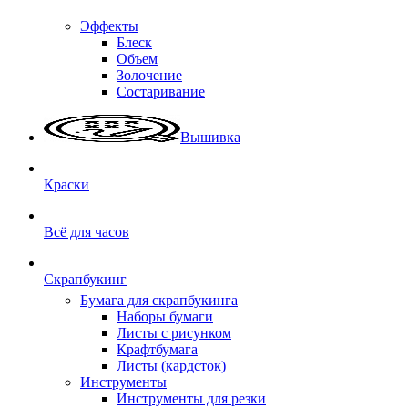
Эффекты
Блеск
Объем
Золочение
Состаривание
Вышивка
Краски
Всё для часов
Скрапбукинг
Бумага для скрапбукинга
Наборы бумаги
Листы с рисунком
Крафтбумага
Листы (кардсток)
Инструменты
Инструменты для резки