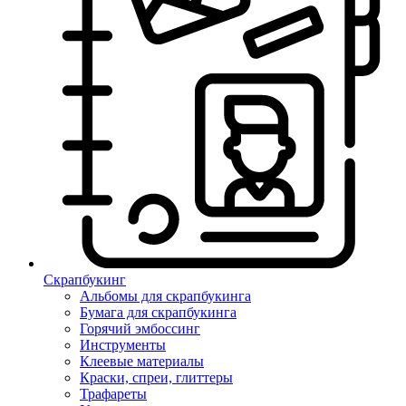
Скрапбукинг
Альбомы для скрапбукинга
Бумага для скрапбукинга
Горячий эмбоссинг
Инструменты
Клеевые материалы
Краски, спреи, глиттеры
Трафареты