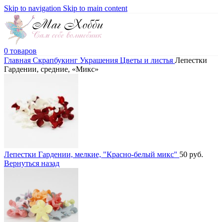
Skip to navigation
Skip to main content
0
товаров
Главная
Скрапбукинг
Украшения
Цветы и листья
Лепестки
Гардении, средние, «Микс»
Лепестки Гардении, мелкие, "Красно-белый микс"
50
руб.
Вернуться назад