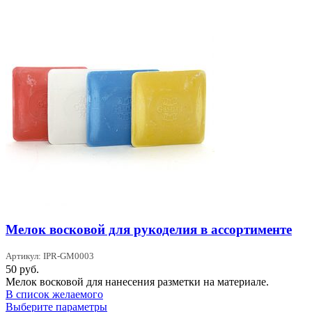
имеет
несколько
вариаций.
Опции
можно
выбрать
на
странице
товара.
Мелок восковой для рукоделия в ассортименте
Артикул: IPR-GM0003
50
руб.
Мелок восковой для нанесения разметки на материале.
В список желаемого
Этот
Выберите параметры