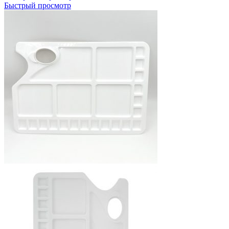
товар
Быстрый просмотр
имеет
несколько
вариаций.
Опции
можно
выбрать
на
странице
товара.