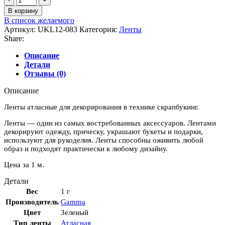
товара
В корзину
Лента
В список желаемого
атласная,
Артикул:
UKL12-083
Категория:
Ленты
12
Share:
мм,
"Нежно-
Описание
зеленый"
Детали
(083)
Отзывы (0)
Описание
Ленты атласные для декорирования в технике скрапбукинг.
Ленты — один из самых востребованных аксессуаров. Лентами
декорируют одежду, прическу, украшают букеты и подарки,
используют для рукоделия. Ленты способны оживить любой
образ и подходят практически к любому дизайну.
Цена за 1 м.
Детали
Вес
1 г
Производитель
Gamma
Цвет
Зеленый
Тип ленты
Атласная