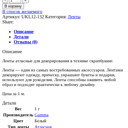
товара
В корзину
Лента
В список желаемого
атласная,
Артикул:
UKL12-132
Категория:
Ленты
12
Share:
мм,
"Сливочно-
Описание
белый"
Детали
(132)
Отзывы (0)
Описание
Ленты атласные для декорирования в технике скрапбукинг.
Ленты — один из самых востребованных аксессуаров. Лентами
декорируют одежду, прическу, украшают букеты и подарки,
используют для рукоделия. Ленты способны оживить любой
образ и подходят практически к любому дизайну.
Цена за 1 м.
Детали
Вес
1 г
Производитель
Gamma
Цвет
Белый
Тип ленты
Атласная