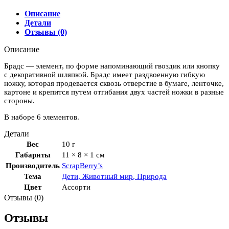
"Кошки-
мышки"
Описание
Детали
Отзывы (0)
Описание
Брадс — элемент, по форме напоминающий гвоздик или кнопку
с декоративной шляпкой. Брадс имеет раздвоенную гибкую
ножку, которая продевается сквозь отверстие в бумаге, ленточке,
картоне и крепится путем отгибания двух частей ножки в разные
стороны.
В наборе 6 элементов.
Детали
Вес
10 г
Габариты
11 × 8 × 1 см
Производитель
ScrapBerry’s
Тема
Дети
,
Животный мир
,
Природа
Цвет
Ассорти
Отзывы (0)
Отзывы