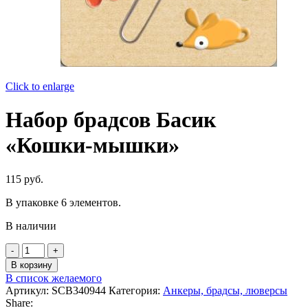
Click to enlarge
Набор брадсов Басик
«Кошки-мышки»
115
руб.
В упаковке 6 элементов.
В наличии
Количество
товара
В корзину
Набор
В список желаемого
брадсов
Артикул:
SCB340944
Категория:
Анкеры, брадсы, люверсы
Басик
Share: