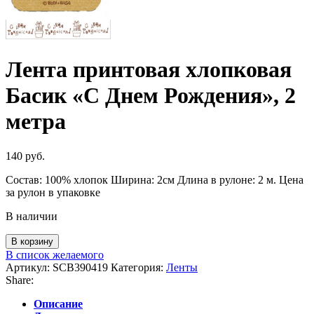
Лента принтовая хлопковая
Басик «С Днем Рождения», 2
метра
140
руб.
Состав: 100% хлопок Ширина: 2см Длина в рулоне: 2 м. Цена
за рулон в упаковке
В наличии
Количество
В корзину
товара
В список желаемого
Лента
Артикул:
SCB390419
Категория:
Ленты
принтовая
Share:
хлопковая
Басик
Описание