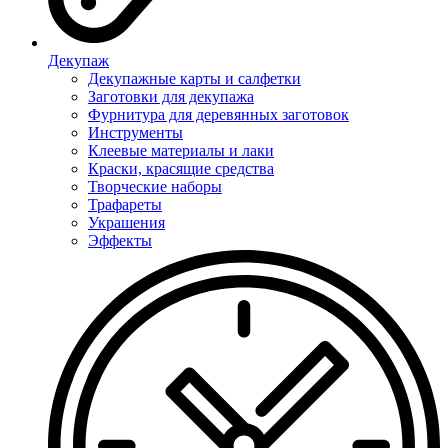
Декупаж
Декупажные карты и салфетки
Заготовки для декупажа
Фурнитура для деревянных заготовок
Инструменты
Клеевые материалы и лаки
Краски, красящие средства
Творческие наборы
Трафареты
Украшения
Эффекты