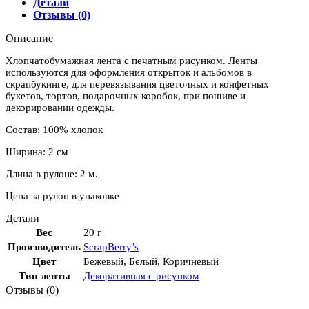
"С
Детали
Днем
Отзывы (0)
Рождения",
2
Описание
метра
Хлопчатобумажная лента с печатным рисунком. Ленты
используются для оформления открыток и альбомов в
скрапбукинге, для перевязывания цветочных и конфетных
букетов, тортов, подарочных коробок, при пошиве и
декорировании одежды.
Состав: 100% хлопок
Ширина: 2 см
Длина в рулоне: 2 м.
Цена за рулон в упаковке
Детали
Вес
20 г
Производитель
ScrapBerry’s
Цвет
Бежевый
,
Белый
,
Коричневый
Тип ленты
Декоративная с рисунком
Отзывы (0)