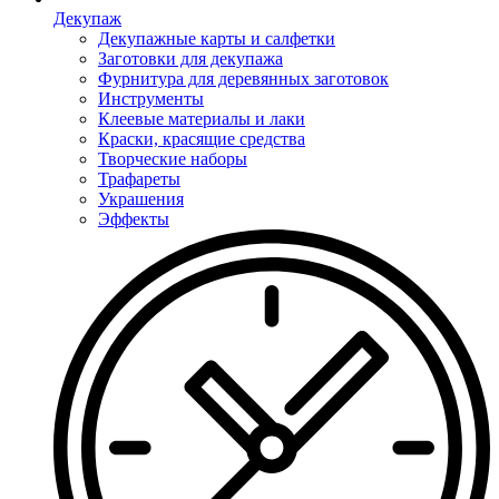
Декупаж
Декупажные карты и салфетки
Заготовки для декупажа
Фурнитура для деревянных заготовок
Инструменты
Клеевые материалы и лаки
Краски, красящие средства
Творческие наборы
Трафареты
Украшения
Эффекты