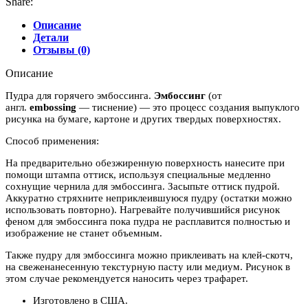
Share:
Описание
Детали
Отзывы (0)
Описание
Пудра для горячего эмбоссинга.
Эмбоссинг
(от
англ.
embossing
— тиснение) — это процесс создания выпуклого
рисунка на бумаге, картоне и других твердых поверхностях.
Способ применения:
На предварительно обезжиренную поверхность нанесите при
помощи штампа оттиск, используя специальные медленно
сохнущие чернила для эмбоссинга. Засыпьте оттиск пудрой.
Аккуратно стряхните неприклеившуюся пудру (остатки можно
использовать повторно). Нагревайте получившийся рисунок
феном для эмбоссинга пока пудра не расплавится полностью и
изображение не станет объемным.
Также пудру для эмбоссинга можно приклеивать на клей-скотч,
на свеженанесенную текстурную пасту или медиум. Рисунок в
этом случае рекомендуется наносить через трафарет.
Изготовлено в США.