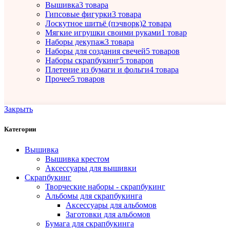
Вышивка
3 товара
Гипсовые фигурки
3 товара
Лоскутное шитьё (пэчворк)
2 товара
Мягкие игрушки своими руками
1 товар
Наборы декупаж
3 товара
Наборы для создания свечей
5 товаров
Наборы скрапбукинг
5 товаров
Плетение из бумаги и фольги
4 товара
Прочее
5 товаров
Закрыть
Категории
Вышивка
Вышивка крестом
Аксессуары для вышивки
Скрапбукинг
Творческие наборы - скрапбукинг
Альбомы для скрапбукинга
Аксессуары для альбомов
Заготовки для альбомов
Бумага для скрапбукинга