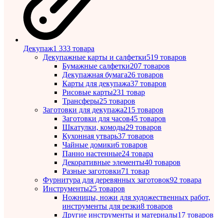
Декупаж
1 333 товара
Декупажные карты и салфетки
519 товаров
Бумажные салфетки
207 товаров
Декупажная бумага
26 товаров
Карты для декупажа
37 товаров
Рисовые карты
231 товар
Трансферы
25 товаров
Заготовки для декупажа
215 товаров
Заготовки для часов
45 товаров
Шкатулки, комоды
29 товаров
Кухонная утварь
37 товаров
Чайные домики
6 товаров
Панно настенные
24 товара
Декоративные элементы
40 товаров
Разные заготовки
71 товар
Фурнитура для деревянных заготовок
92 товара
Инструменты
25 товаров
Ножницы, ножи для художественных работ,
инструменты для резки
8 товаров
Другие инструменты и материалы
17 товаров