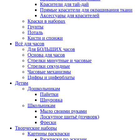
Красители для тай-дай
Прямые красители для окрашивания ткани
Аксессуары для красителей
Краски в наборах
Грунты
Поталь
Кисти и спонжи
Всё для часов
Для БОЛЬШИХ часов
Основа для часов
Стрелки минутные и часовые
Стрелки секундные
Часовые механизмы
Цифры и циферблаты
Детям
Дошкольникам
Пайетки
Шнуровка
Школьникам
Мыло своими руками
Лоскутное шитьё (пэчворк)
Фрески
Творческие наборы
Картины раскраски
Раскраски по эскизам