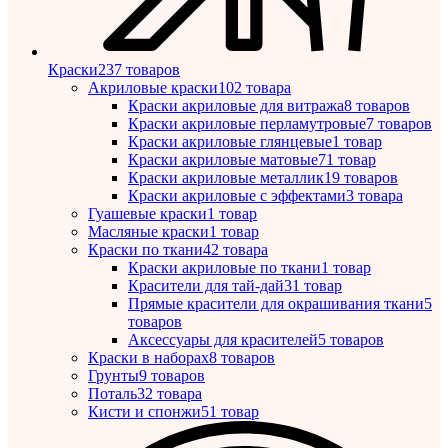
Краски
237 товаров
Акриловые краски
102 товара
Краски акриловые для витража
8 товаров
Краски акриловые перламутровые
7 товаров
Краски акриловые глянцевые
1 товар
Краски акриловые матовые
71 товар
Краски акриловые металлик
19 товаров
Краски акриловые с эффектами
3 товара
Гуашевые краски
1 товар
Масляные краски
1 товар
Краски по ткани
42 товара
Краски акриловые по ткани
1 товар
Красители для тай-дай
31 товар
Прямые красители для окрашивания ткани
5
товаров
Аксессуары для красителей
5 товаров
Краски в наборах
8 товаров
Грунты
9 товаров
Поталь
32 товара
Кисти и спонжи
51 товар