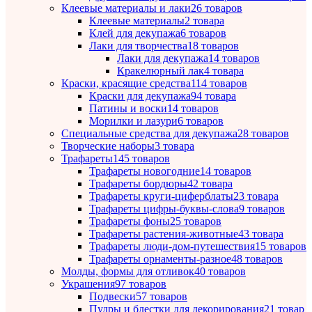
Клеевые материалы и лаки
26 товаров
Клеевые материалы
2 товара
Клей для декупажа
6 товаров
Лаки для творчества
18 товаров
Лаки для декупажа
14 товаров
Кракелюрный лак
4 товара
Краски, красящие средства
114 товаров
Краски для декупажа
94 товара
Патины и воски
14 товаров
Морилки и лазури
6 товаров
Специальные средства для декупажа
28 товаров
Творческие наборы
3 товара
Трафареты
145 товаров
Трафареты новогодние
14 товаров
Трафареты бордюры
42 товара
Трафареты круги-циферблаты
23 товара
Трафареты цифры-буквы-слова
9 товаров
Трафареты фоны
25 товаров
Трафареты растения-животные
43 товара
Трафареты люди-дом-путешествия
15 товаров
Трафареты орнаменты-разное
48 товаров
Молды, формы для отливок
40 товаров
Украшения
97 товаров
Подвески
57 товаров
Пудры и блестки для декорирования
21 товар