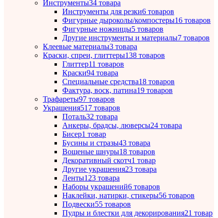
Инструменты
34 товара
Инструменты для резки
6 товаров
Фигурные дыроколы/компостеры
16 товаров
Фигурные ножницы
5 товаров
Другие инструменты и материалы
7 товаров
Клеевые материалы
3 товара
Краски, спреи, глиттеры
138 товаров
Глиттер
11 товаров
Краски
94 товара
Специальные средства
18 товаров
Фактура, воск, патина
19 товаров
Трафареты
97 товаров
Украшения
517 товаров
Поталь
32 товара
Анкеры, брадсы, люверсы
24 товара
Бисер
1 товар
Бусины и стразы
43 товара
Вощеные шнуры
18 товаров
Декоративный скотч
1 товар
Другие украшения
23 товара
Ленты
123 товара
Наборы украшений
6 товаров
Наклейки, натирки, стикеры
56 товаров
Подвески
55 товаров
Пудры и блестки для декорирования
21 товар