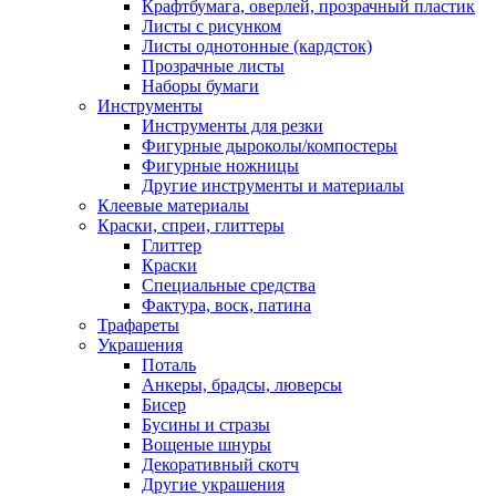
Крафтбумага, оверлей, прозрачный пластик
Листы c рисунком
Листы однотонные (кардсток)
Прозрачные листы
Наборы бумаги
Инструменты
Инструменты для резки
Фигурные дыроколы/компостеры
Фигурные ножницы
Другие инструменты и материалы
Клеевые материалы
Краски, спреи, глиттеры
Глиттер
Краски
Специальные средства
Фактура, воск, патина
Трафареты
Украшения
Поталь
Анкеры, брадсы, люверсы
Бисер
Бусины и стразы
Вощеные шнуры
Декоративный скотч
Другие украшения