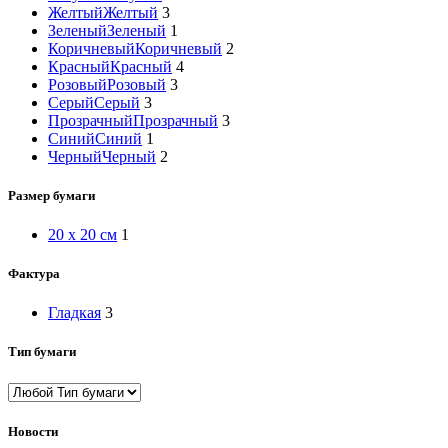
Желтый
Желтый
3
Зеленый
Зеленый
1
Коричневый
Коричневый
2
Красный
Красный
4
Розовый
Розовый
3
Серый
Серый
3
Прозрачный
Прозрачный
3
Синий
Синий
1
Черный
Черный
2
Размер бумаги
20 x 20 см
1
Фактура
Гладкая
3
Тип бумаги
Новости