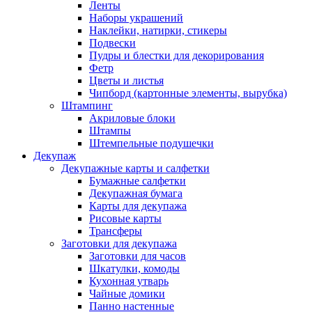
Ленты
Наборы украшений
Наклейки, натирки, стикеры
Подвески
Пудры и блестки для декорирования
Фетр
Цветы и листья
Чипборд (картонные элементы, вырубка)
Штампинг
Акриловые блоки
Штампы
Штемпельные подушечки
Декупаж
Декупажные карты и салфетки
Бумажные салфетки
Декупажная бумага
Карты для декупажа
Рисовые карты
Трансферы
Заготовки для декупажа
Заготовки для часов
Шкатулки, комоды
Кухонная утварь
Чайные домики
Панно настенные