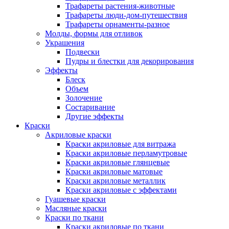
Трафареты растения-животные
Трафареты люди-дом-путешествия
Трафареты орнаменты-разное
Молды, формы для отливок
Украшения
Подвески
Пудры и блестки для декорирования
Эффекты
Блеск
Объем
Золочение
Состаривание
Другие эффекты
Краски
Акриловые краски
Краски акриловые для витража
Краски акриловые перламутровые
Краски акриловые глянцевые
Краски акриловые матовые
Краски акриловые металлик
Краски акриловые с эффектами
Гуашевые краски
Масляные краски
Краски по ткани
Краски акриловые по ткани