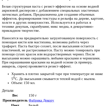
Белая структурная паста с резист-эффектом на основе водной
акриловой дисперсии с добавлением специальных эластичных
латексных добавок. Предназначена для создания объемных
эффектов, формирования текстуры и рельефа на дереве, картоне,
холсте и других поверхностях. Используется в работах в
технике декупаж, скрапбукинг, микс медиа, в декоративно-
прикладном творчестве.
Наносится на предварительно загрунтованную поверхность с
помощью кисти или мастихина, возможна работа через
трафарет. Паста быстро сохнет, после высыхания остается
пластичной, не растрескивается. Пасту можно тонировать при
помощи сухих красок или водорастворимых чернил. После
высыхания можно окрашивать любыми красками и чернилами.
При окрашивании красками на водной основе (к примеру,
акварель, спреи) проявляется резист-эффект.
Хранить в плотно закрытой таре при температуре не ниже
0
5
С. До высыхания смывается теплой водой с мылом.
Объем: 150 мл.
Детали
Вес
150 г
Производитель
Фабрика Декору
Цвет
Белый