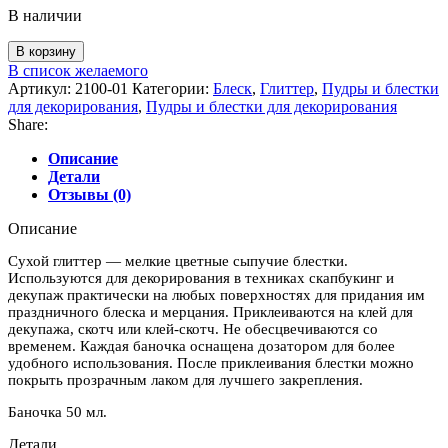
В наличии
Количество
В корзину
товара
В список желаемого
Блестки
Артикул:
2100-01
Категории:
Блеск
,
Глиттер
,
Пудры и блестки
сухие
для декорирования
,
Пудры и блестки для декорирования
цвет
Share:
золото
Описание
Детали
Отзывы (0)
Описание
Сухой глиттер — мелкие цветные сыпучие блестки.
Используются для декорирования в техниках скапбукинг и
декупаж практически на любых поверхностях для придания им
праздничного блеска и мерцания. Приклеиваются на клей для
декупажа, скотч или клей-скотч. Не обесцвечиваются со
временем. Каждая баночка оснащена дозатором для более
удобного использования. После приклеивания блестки можно
покрыть прозрачным лаком для лучшего закрепления.
Баночка 50 мл.
Детали