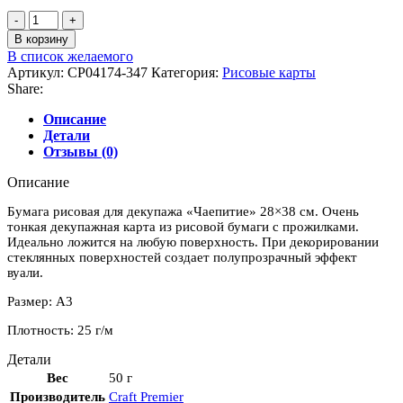
Количество
товара
В корзину
Бумага
В список желаемого
рисовая
Артикул:
CP04174-347
Категория:
Рисовые карты
для
Share:
декупажа
"Чаепитие"
Описание
28x38
Детали
см
Отзывы (0)
(ДУБЛЕР
-106)
Описание
Бумага рисовая для декупажа «Чаепитие» 28×38 см. Очень
тонкая декупажная карта из рисовой бумаги с прожилками.
Идеально ложится на любую поверхность. При декорировании
стеклянных поверхностей создает полупрозрачный эффект
вуали.
Размер: А3
Плотность: 25 г/м
Детали
Вес
50 г
Производитель
Craft Premier