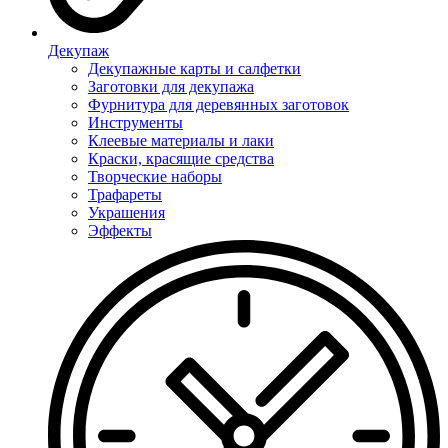
Декупаж
Декупажные карты и салфетки
Заготовки для декупажа
Фурнитура для деревянных заготовок
Инструменты
Клеевые материалы и лаки
Краски, красящие средства
Творческие наборы
Трафареты
Украшения
Эффекты