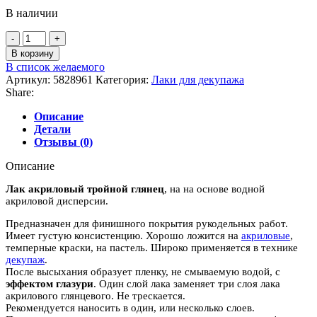
В наличии
Количество
товара
В корзину
Лак
В список желаемого
акриловый
Артикул:
5828961
Категория:
Лаки для декупажа
тройной
Share:
глянец
"DECOLA",
Описание
50мл
Детали
Отзывы (0)
Описание
Лак акриловый тройной глянец
, на на основе водной
акриловой дисперсии.
Предназначен для финишного покрытия рукодельных работ.
Имеет густую консистенцию. Хорошо ложится на
акриловые
,
темперные краски, на пастель. Широко применяется в технике
декупаж
.
После высыхания образует пленку, не смываемую водой, с
эффектом глазури
. Один слой лака заменяет три слоя лака
акрилового глянцевого. Не трескается.
Рекомендуется наносить в один, или несколько слоев.