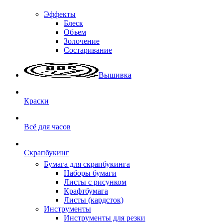
Эффекты
Блеск
Объем
Золочение
Состаривание
Вышивка
Краски
Всё для часов
Скрапбукинг
Бумага для скрапбукинга
Наборы бумаги
Листы с рисунком
Крафтбумага
Листы (кардсток)
Инструменты
Инструменты для резки