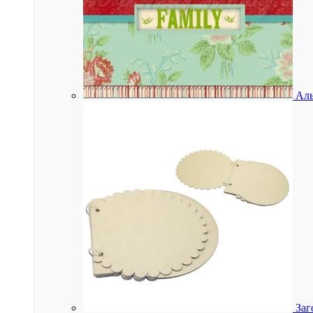
Аль
Заг