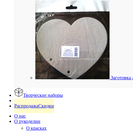
Заготовка 
Творческие наборы
Готовые изделия
Распродажа
Скидки
О нас
О рукоделии
О красках