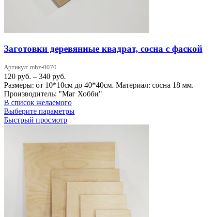
Заготовки деревянные квадрат, сосна с фаской
Артикул: mhz-0070
Диапазон
120
руб.
–
340
руб.
цен:
Размеры: от 10*10см до 40*40см. Материал: сосна 18 мм.
120 руб.
Производитель: "Маг Хобби"
–
В список желаемого
340 руб.
Этот
Выберите параметры
товар
Быстрый просмотр
имеет
несколько
вариаций.
Опции
можно
выбрать
на
странице
товара.