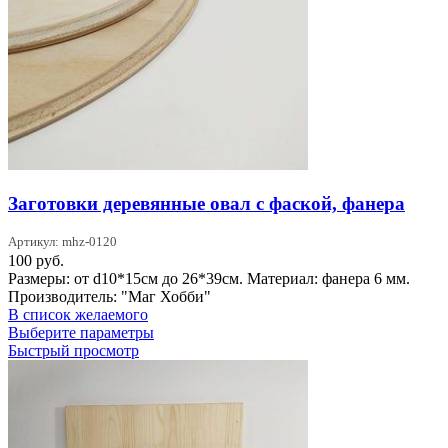
Заготовки деревянные овал с фаской, фанера
Артикул: mhz-0120
100
руб.
Размеры: от d10*15см до 26*39см. Материал: фанера 6 мм.
Производитель: "Маг Хобби"
В список желаемого
Этот
Выберите параметры
товар
Быстрый просмотр
имеет
несколько
вариаций.
Опции
можно