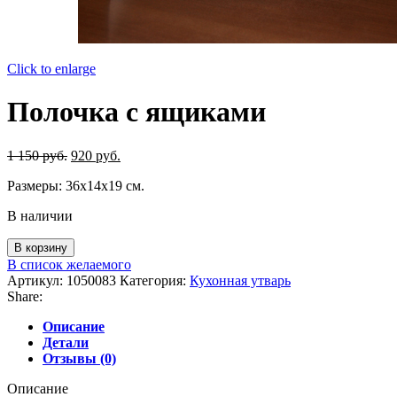
Click to enlarge
Полочка с ящиками
Первоначальная
Текущая
1 150
руб.
920
руб.
цена
цена:
Размеры: 36х14х19 см.
составляла
920 руб..
1
В наличии
150 руб..
Количество
В корзину
товара
В список желаемого
Полочка
Артикул:
1050083
Категория:
Кухонная утварь
с
Share:
ящиками
Описание
Детали
Отзывы (0)
Описание