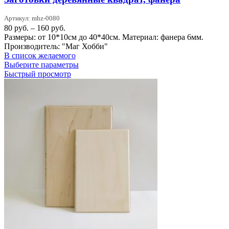
Артикул: mhz-0080
Диапазон
80
руб.
–
160
руб.
цен:
Размеры: от 10*10см до 40*40см. Материал: фанера 6мм.
80 руб.
Производитель: "Маг Хобби"
–
В список желаемого
160 руб.
Этот
Выберите параметры
товар
Быстрый просмотр
имеет
несколько
вариаций.
Опции
можно
выбрать
на
странице
товара.