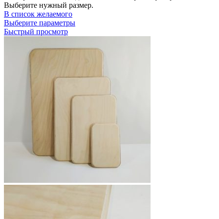
Выберите нужный размер.
В список желаемого
Этот
Выберите параметры
товар
Быстрый просмотр
имеет
несколько
вариаций.
Опции
можно
выбрать
на
странице
товара.