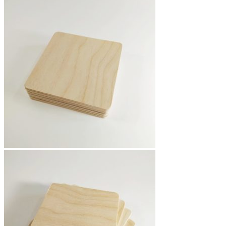
имеет
несколько
вариаций.
Опции
можно
выбрать
на
странице
товара.