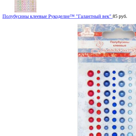
Полубусины клеевые Рукоделие™ "Галантный век"
85
руб.