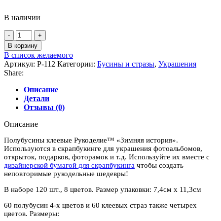
В наличии
Количество
товара
В корзину
Полубусины
В список желаемого
клеевые
Артикул:
P-112
Категории:
Бусины и стразы
,
Украшения
Рукоделие™
Share:
"Зимняя
история"
Описание
Детали
Отзывы (0)
Описание
Полубусины клеевые Рукоделие™ «Зимняя история».
Используются в скрапбукинге для украшения фотоальбомов,
открыток, подарков, фоторамок и т.д. Используйте их вместе с
дизайнерской бумагой для скрапбукинга
чтобы создать
неповторимые рукодельные шедевры!
В наборе 120 шт., 8 цветов. Размер упаковки: 7,4см х 11,3см
60 полубусин 4-х цветов и 60 клеевых страз также четырех
цветов. Размеры: