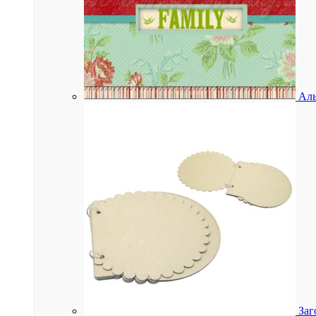
Аль
Заг