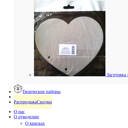
Заготовка 
Творческие наборы
Готовые изделия
Распродажа
Скидки
О нас
О рукоделии
О красках