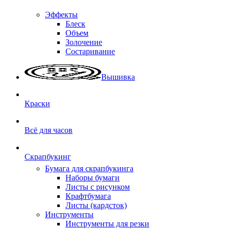
Эффекты
Блеск
Объем
Золочение
Состаривание
Вышивка
Краски
Всё для часов
Скрапбукинг
Бумага для скрапбукинга
Наборы бумаги
Листы с рисунком
Крафтбумага
Листы (кардсток)
Инструменты
Инструменты для резки