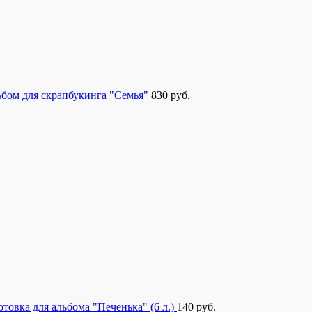
бом для скрапбукинга "Семья"
830
руб.
отовка для альбома "Печенька" (6 л.)
140
руб.