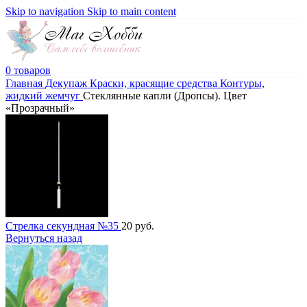
Skip to navigation
Skip to main content
0
товаров
Главная
Декупаж
Краски, красящие средства
Контуры,
жидкий жемчуг
Стеклянные капли (Дропсы). Цвет
«Прозрачный»
Стрелка секундная №35
20
руб.
Вернуться назад