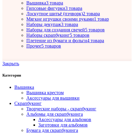
Вышивка
3 товара
Гипсовые фигурки
3 товара
Лоскутное шитьё (пэчворк)
2 товара
Мягкие игрушки своими руками
1 товар
Наборы декупаж
3 товара
Наборы для создания свечей
5 товаров
Наборы скрапбукинг
5 товаров
Плетение из бумаги и фольги
4 товара
Прочее
5 товаров
Закрыть
Категории
Вышивка
Вышивка крестом
Аксессуары для вышивки
Скрапбукинг
Творческие наборы - скрапбукинг
Альбомы для скрапбукинга
Аксессуары для альбомов
Заготовки для альбомов
Бумага для скрапбукинга