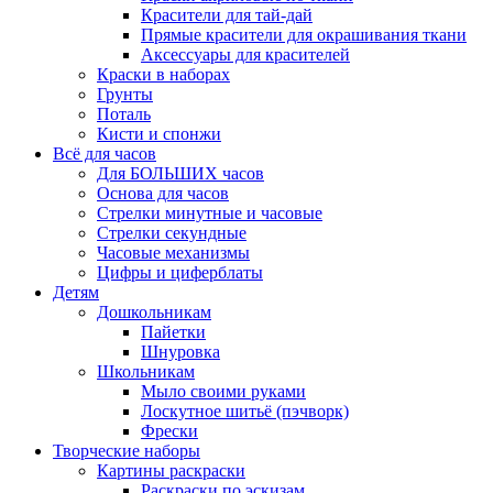
Красители для тай-дай
Прямые красители для окрашивания ткани
Аксессуары для красителей
Краски в наборах
Грунты
Поталь
Кисти и спонжи
Всё для часов
Для БОЛЬШИХ часов
Основа для часов
Стрелки минутные и часовые
Стрелки секундные
Часовые механизмы
Цифры и циферблаты
Детям
Дошкольникам
Пайетки
Шнуровка
Школьникам
Мыло своими руками
Лоскутное шитьё (пэчворк)
Фрески
Творческие наборы
Картины раскраски
Раскраски по эскизам