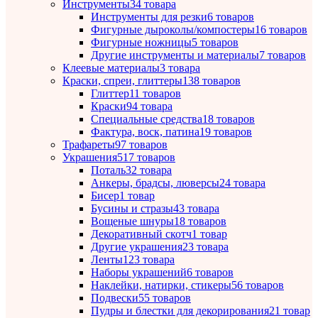
Инструменты
34 товара
Инструменты для резки
6 товаров
Фигурные дыроколы/компостеры
16 товаров
Фигурные ножницы
5 товаров
Другие инструменты и материалы
7 товаров
Клеевые материалы
3 товара
Краски, спреи, глиттеры
138 товаров
Глиттер
11 товаров
Краски
94 товара
Специальные средства
18 товаров
Фактура, воск, патина
19 товаров
Трафареты
97 товаров
Украшения
517 товаров
Поталь
32 товара
Анкеры, брадсы, люверсы
24 товара
Бисер
1 товар
Бусины и стразы
43 товара
Вощеные шнуры
18 товаров
Декоративный скотч
1 товар
Другие украшения
23 товара
Ленты
123 товара
Наборы украшений
6 товаров
Наклейки, натирки, стикеры
56 товаров
Подвески
55 товаров
Пудры и блестки для декорирования
21 товар