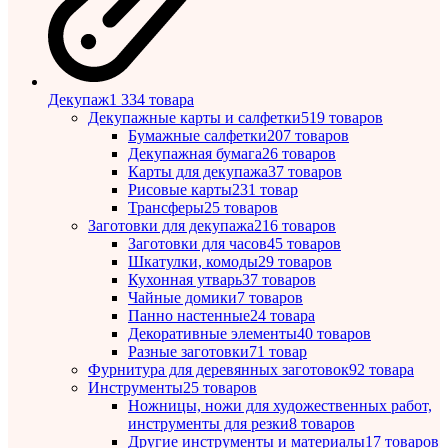
Декупаж
1 334 товара
Декупажные карты и салфетки
519 товаров
Бумажные салфетки
207 товаров
Декупажная бумага
26 товаров
Карты для декупажа
37 товаров
Рисовые карты
231 товар
Трансферы
25 товаров
Заготовки для декупажа
216 товаров
Заготовки для часов
45 товаров
Шкатулки, комоды
29 товаров
Кухонная утварь
37 товаров
Чайные домики
7 товаров
Панно настенные
24 товара
Декоративные элементы
40 товаров
Разные заготовки
71 товар
Фурнитура для деревянных заготовок
92 товара
Инструменты
25 товаров
Ножницы, ножи для художественных работ,
инструменты для резки
8 товаров
Другие инструменты и материалы
17 товаров