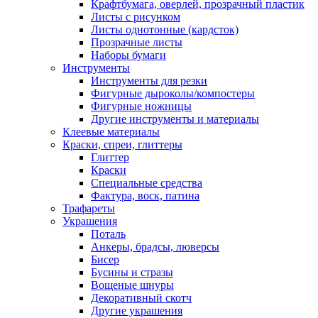
Крафтбумага, оверлей, прозрачный пластик
Листы c рисунком
Листы однотонные (кардсток)
Прозрачные листы
Наборы бумаги
Инструменты
Инструменты для резки
Фигурные дыроколы/компостеры
Фигурные ножницы
Другие инструменты и материалы
Клеевые материалы
Краски, спреи, глиттеры
Глиттер
Краски
Специальные средства
Фактура, воск, патина
Трафареты
Украшения
Поталь
Анкеры, брадсы, люверсы
Бисер
Бусины и стразы
Вощеные шнуры
Декоративный скотч
Другие украшения