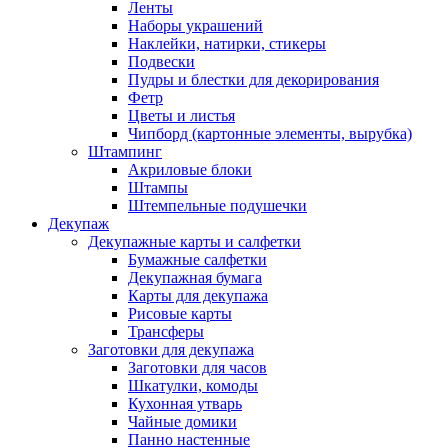
Ленты
Наборы украшений
Наклейки, натирки, стикеры
Подвески
Пудры и блестки для декорирования
Фетр
Цветы и листья
Чипборд (картонные элементы, вырубка)
Штампинг
Акриловые блоки
Штампы
Штемпельные подушечки
Декупаж
Декупажные карты и салфетки
Бумажные салфетки
Декупажная бумага
Карты для декупажа
Рисовые карты
Трансферы
Заготовки для декупажа
Заготовки для часов
Шкатулки, комоды
Кухонная утварь
Чайные домики
Панно настенные