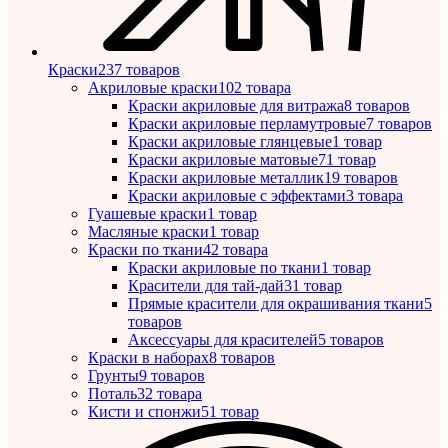
Краски
237 товаров
Акриловые краски
102 товара
Краски акриловые для витража
8 товаров
Краски акриловые перламутровые
7 товаров
Краски акриловые глянцевые
1 товар
Краски акриловые матовые
71 товар
Краски акриловые металлик
19 товаров
Краски акриловые с эффектами
3 товара
Гуашевые краски
1 товар
Масляные краски
1 товар
Краски по ткани
42 товара
Краски акриловые по ткани
1 товар
Красители для тай-дай
31 товар
Прямые красители для окрашивания ткани
5
товаров
Аксессуары для красителей
5 товаров
Краски в наборах
8 товаров
Грунты
9 товаров
Поталь
32 товара
Кисти и спонжи
51 товар