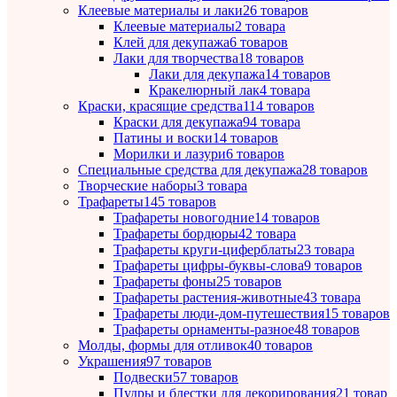
Клеевые материалы и лаки
26 товаров
Клеевые материалы
2 товара
Клей для декупажа
6 товаров
Лаки для творчества
18 товаров
Лаки для декупажа
14 товаров
Кракелюрный лак
4 товара
Краски, красящие средства
114 товаров
Краски для декупажа
94 товара
Патины и воски
14 товаров
Морилки и лазури
6 товаров
Специальные средства для декупажа
28 товаров
Творческие наборы
3 товара
Трафареты
145 товаров
Трафареты новогодние
14 товаров
Трафареты бордюры
42 товара
Трафареты круги-циферблаты
23 товара
Трафареты цифры-буквы-слова
9 товаров
Трафареты фоны
25 товаров
Трафареты растения-животные
43 товара
Трафареты люди-дом-путешествия
15 товаров
Трафареты орнаменты-разное
48 товаров
Молды, формы для отливок
40 товаров
Украшения
97 товаров
Подвески
57 товаров
Пудры и блестки для декорирования
21 товар