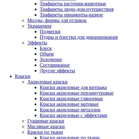
Трафареты растения-животные
Трафареты люди-дом-путешествия
Трафареты орнаменты-разное
Молды, формы для отливок
Украшения
Подвески
Пудры и блестки для декорирования
Эффекты
Блеск
Объем
Золочение
Состаривание
Другие эффекты
Краски
Акриловые краски
Краски акриловые для витража
Краски акриловые перламутровые
Краски акриловые глянцевые
Краски акриловые матовые
Краски акриловые металлик
Краски акриловые с эффектами
Гуашевые краски
Масляные краски
Краски по ткани
Краски акриловые по ткани