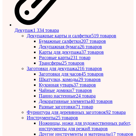
Декупаж
1 334 товара
Декупажные карты и салфетки
519 товаров
Бумажные салфетки
207 товаров
Декупажная бумага
26 товаров
Карты для декупажа
37 товаров
Рисовые карты
231 товар
Трансферы
25 товаров
Заготовки для декупажа
216 товаров
Заготовки для часов
45 товаров
Шкатулки, комоды
29 товаров
Кухонная утварь
37 товаров
Чайные домики
7 товаров
Панно настенные
24 товара
Декоративные элементы
40 товаров
Разные заготовки
71 товар
Фурнитура для деревянных заготовок
92 товара
Инструменты
25 товаров
Ножницы, ножи для художественных работ,
инструменты для резки
8 товаров
Другие инструменты и материалы
17 товаров