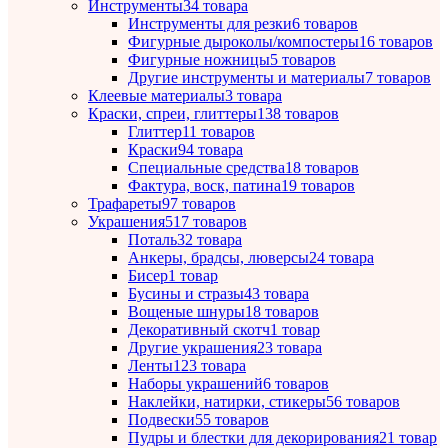
Инструменты
34 товара
Инструменты для резки
6 товаров
Фигурные дыроколы/компостеры
16 товаров
Фигурные ножницы
5 товаров
Другие инструменты и материалы
7 товаров
Клеевые материалы
3 товара
Краски, спреи, глиттеры
138 товаров
Глиттер
11 товаров
Краски
94 товара
Специальные средства
18 товаров
Фактура, воск, патина
19 товаров
Трафареты
97 товаров
Украшения
517 товаров
Поталь
32 товара
Анкеры, брадсы, люверсы
24 товара
Бисер
1 товар
Бусины и стразы
43 товара
Вощеные шнуры
18 товаров
Декоративный скотч
1 товар
Другие украшения
23 товара
Ленты
123 товара
Наборы украшений
6 товаров
Наклейки, натирки, стикеры
56 товаров
Подвески
55 товаров
Пудры и блестки для декорирования
21 товар