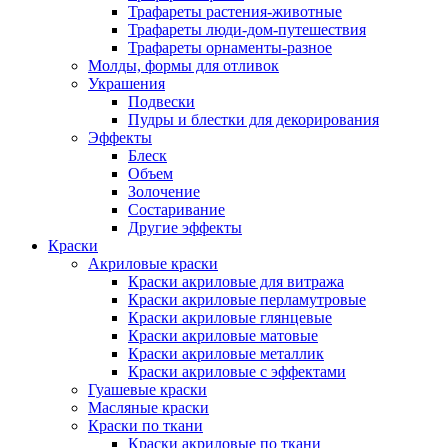
Трафареты растения-животные
Трафареты люди-дом-путешествия
Трафареты орнаменты-разное
Молды, формы для отливок
Украшения
Подвески
Пудры и блестки для декорирования
Эффекты
Блеск
Объем
Золочение
Состаривание
Другие эффекты
Краски
Акриловые краски
Краски акриловые для витража
Краски акриловые перламутровые
Краски акриловые глянцевые
Краски акриловые матовые
Краски акриловые металлик
Краски акриловые с эффектами
Гуашевые краски
Масляные краски
Краски по ткани
Краски акриловые по ткани