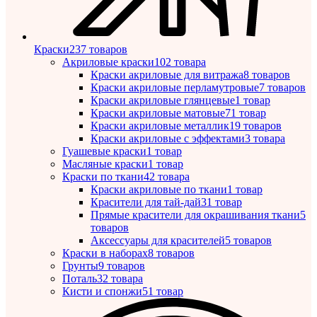
Краски
237 товаров
Акриловые краски
102 товара
Краски акриловые для витража
8 товаров
Краски акриловые перламутровые
7 товаров
Краски акриловые глянцевые
1 товар
Краски акриловые матовые
71 товар
Краски акриловые металлик
19 товаров
Краски акриловые с эффектами
3 товара
Гуашевые краски
1 товар
Масляные краски
1 товар
Краски по ткани
42 товара
Краски акриловые по ткани
1 товар
Красители для тай-дай
31 товар
Прямые красители для окрашивания ткани
5
товаров
Аксессуары для красителей
5 товаров
Краски в наборах
8 товаров
Грунты
9 товаров
Поталь
32 товара
Кисти и спонжи
51 товар