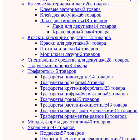
Клеевые материалы и лаки
26 товаров
Клеевые материалы
2 товара
Клей для декупажа
6 товаров
Лаки для творчества
18 товаров
Лаки для декупажа
14 товаров
Кракелюрный лак
4 товара
Краски, красящие средства
114 товаров
Краски для декупажа
94 товара
Патины и воски
14 товаров
Морилки и лазури
6 товаров
Специальные средства для декупажа
28 товаров
Творческие наборы
3 товара
Трафареты
145 товаров
Трафареты новогодние
14 товаров
Трафареты бордюры
42 товара
Трафареты круги-циферблаты
23 товара
Трафареты цифры-буквы-слова
9 товаров
Трафареты фоны
25 товаров
Трафареты растения-животные
43 товара
Трафареты люди-дом-путешествия
15 товаров
Трафареты орнаменты-разное
48 товаров
Молды, формы для отливок
40 товаров
Украшения
97 товаров
Подвески
57 товаров
Пудры и блестки для декорирования
21 товар