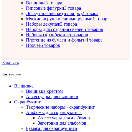
Вышивка
3 товара
Гипсовые фигурки
3 товара
Лоскутное шитьё (пэчворк)
2 товара
Мягкие игрушки своими руками
1 товар
Наборы декупаж
3 товара
Наборы для создания свечей
5 товаров
Наборы скрапбукинг
5 товаров
Плетение из бумаги и фольги
4 товара
Прочее
5 товаров
Закрыть
Категории
Вышивка
Вышивка крестом
Аксессуары для вышивки
Скрапбукинг
Творческие наборы - скрапбукинг
Альбомы для скрапбукинга
Аксессуары для альбомов
Заготовки для альбомов
Бумага для скрапбукинга