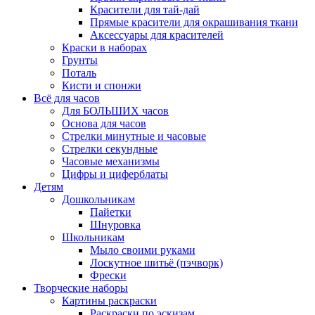
Красители для тай-дай
Прямые красители для окрашивания ткани
Аксессуары для красителей
Краски в наборах
Грунты
Поталь
Кисти и спонжи
Всё для часов
Для БОЛЬШИХ часов
Основа для часов
Стрелки минутные и часовые
Стрелки секундные
Часовые механизмы
Цифры и циферблаты
Детям
Дошкольникам
Пайетки
Шнуровка
Школьникам
Мыло своими руками
Лоскутное шитьё (пэчворк)
Фрески
Творческие наборы
Картины раскраски
Раскраски по эскизам