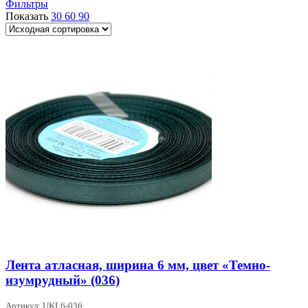
Фильтры
Показать
30
60
90
Лента атласная, ширина 6 мм, цвет «Темно-
изумрудный» (036)
Артикул: UKL6-036