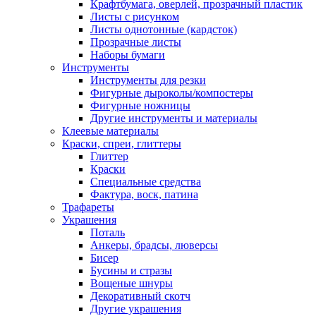
Крафтбумага, оверлей, прозрачный пластик
Листы c рисунком
Листы однотонные (кардсток)
Прозрачные листы
Наборы бумаги
Инструменты
Инструменты для резки
Фигурные дыроколы/компостеры
Фигурные ножницы
Другие инструменты и материалы
Клеевые материалы
Краски, спреи, глиттеры
Глиттер
Краски
Специальные средства
Фактура, воск, патина
Трафареты
Украшения
Поталь
Анкеры, брадсы, люверсы
Бисер
Бусины и стразы
Вощеные шнуры
Декоративный скотч
Другие украшения