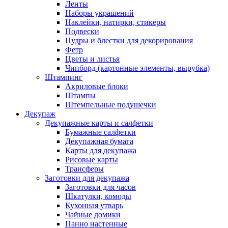
Ленты
Наборы украшений
Наклейки, натирки, стикеры
Подвески
Пудры и блестки для декорирования
Фетр
Цветы и листья
Чипборд (картонные элементы, вырубка)
Штампинг
Акриловые блоки
Штампы
Штемпельные подушечки
Декупаж
Декупажные карты и салфетки
Бумажные салфетки
Декупажная бумага
Карты для декупажа
Рисовые карты
Трансферы
Заготовки для декупажа
Заготовки для часов
Шкатулки, комоды
Кухонная утварь
Чайные домики
Панно настенные