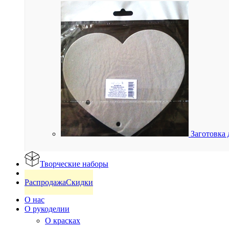
Заготовка 
Творческие наборы
Готовые изделия
Распродажа
Скидки
О нас
О рукоделии
О красках