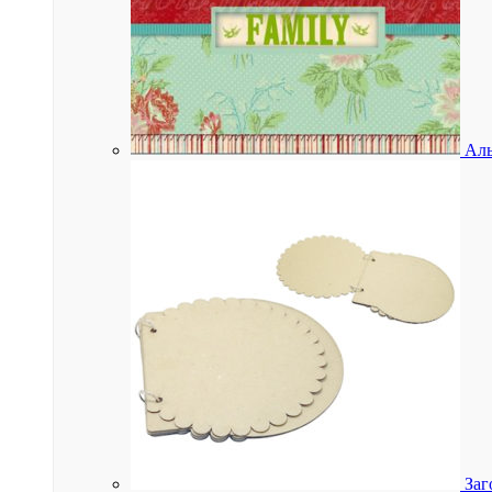
Аль
Заг