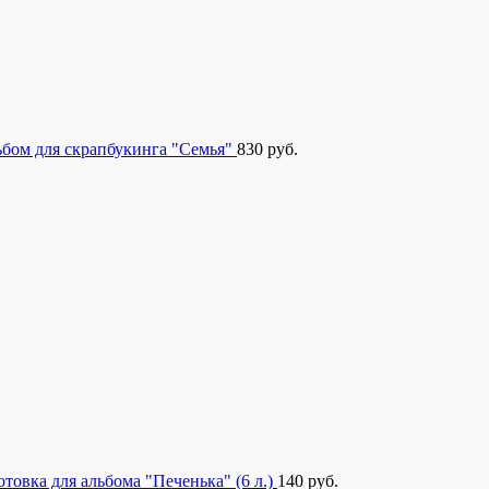
бом для скрапбукинга "Семья"
830
руб.
отовка для альбома "Печенька" (6 л.)
140
руб.