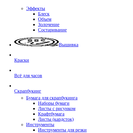
Эффекты
Блеск
Объем
Золочение
Состаривание
Вышивка
Краски
Всё для часов
Скрапбукинг
Бумага для скрапбукинга
Наборы бумаги
Листы с рисунком
Крафтбумага
Листы (кардсток)
Инструменты
Инструменты для резки