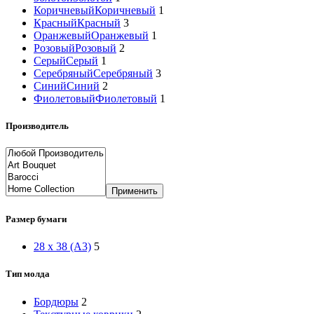
Коричневый
Коричневый
1
Красный
Красный
3
Оранжевый
Оранжевый
1
Розовый
Розовый
2
Серый
Серый
1
Серебряный
Серебряный
3
Синий
Синий
2
Фиолетовый
Фиолетовый
1
Производитель
Применить
Размер бумаги
28 x 38 (A3)
5
Тип молда
Бордюры
2