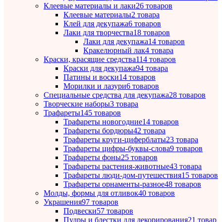
Клеевые материалы и лаки
26 товаров
Клеевые материалы
2 товара
Клей для декупажа
6 товаров
Лаки для творчества
18 товаров
Лаки для декупажа
14 товаров
Кракелюрный лак
4 товара
Краски, красящие средства
114 товаров
Краски для декупажа
94 товара
Патины и воски
14 товаров
Морилки и лазури
6 товаров
Специальные средства для декупажа
28 товаров
Творческие наборы
3 товара
Трафареты
145 товаров
Трафареты новогодние
14 товаров
Трафареты бордюры
42 товара
Трафареты круги-циферблаты
23 товара
Трафареты цифры-буквы-слова
9 товаров
Трафареты фоны
25 товаров
Трафареты растения-животные
43 товара
Трафареты люди-дом-путешествия
15 товаров
Трафареты орнаменты-разное
48 товаров
Молды, формы для отливок
40 товаров
Украшения
97 товаров
Подвески
57 товаров
Пудры и блестки для декорирования
21 товар