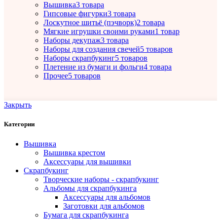
Вышивка
3 товара
Гипсовые фигурки
3 товара
Лоскутное шитьё (пэчворк)
2 товара
Мягкие игрушки своими руками
1 товар
Наборы декупаж
3 товара
Наборы для создания свечей
5 товаров
Наборы скрапбукинг
5 товаров
Плетение из бумаги и фольги
4 товара
Прочее
5 товаров
Закрыть
Категории
Вышивка
Вышивка крестом
Аксессуары для вышивки
Скрапбукинг
Творческие наборы - скрапбукинг
Альбомы для скрапбукинга
Аксессуары для альбомов
Заготовки для альбомов
Бумага для скрапбукинга