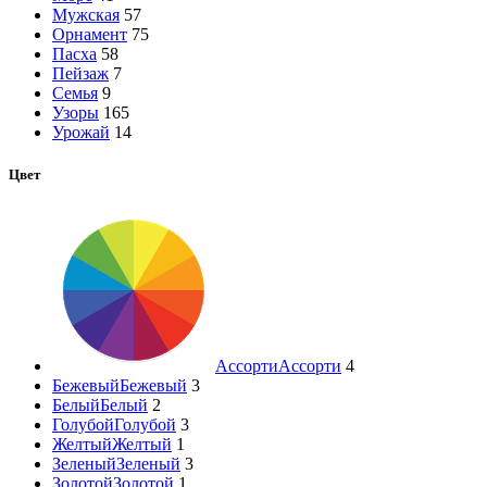
Мужская
57
Орнамент
75
Пасха
58
Пейзаж
7
Семья
9
Узоры
165
Урожай
14
Цвет
Ассорти
Ассорти
4
Бежевый
Бежевый
3
Белый
Белый
2
Голубой
Голубой
3
Желтый
Желтый
1
Зеленый
Зеленый
3
Золотой
Золотой
1