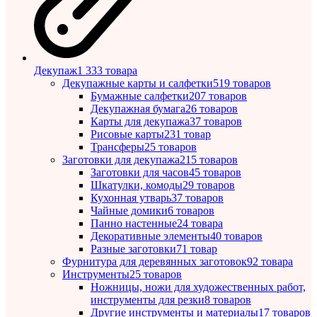
Декупаж
1 333 товара
Декупажные карты и салфетки
519 товаров
Бумажные салфетки
207 товаров
Декупажная бумага
26 товаров
Карты для декупажа
37 товаров
Рисовые карты
231 товар
Трансферы
25 товаров
Заготовки для декупажа
215 товаров
Заготовки для часов
45 товаров
Шкатулки, комоды
29 товаров
Кухонная утварь
37 товаров
Чайные домики
6 товаров
Панно настенные
24 товара
Декоративные элементы
40 товаров
Разные заготовки
71 товар
Фурнитура для деревянных заготовок
92 товара
Инструменты
25 товаров
Ножницы, ножи для художественных работ,
инструменты для резки
8 товаров
Другие инструменты и материалы
17 товаров