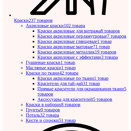
Краски
237 товаров
Акриловые краски
102 товара
Краски акриловые для витража
8 товаров
Краски акриловые перламутровые
7 товаров
Краски акриловые глянцевые
1 товар
Краски акриловые матовые
71 товар
Краски акриловые металлик
19 товаров
Краски акриловые с эффектами
3 товара
Гуашевые краски
1 товар
Масляные краски
1 товар
Краски по ткани
42 товара
Краски акриловые по ткани
1 товар
Красители для тай-дай
31 товар
Прямые красители для окрашивания ткани
5
товаров
Аксессуары для красителей
5 товаров
Краски в наборах
8 товаров
Грунты
9 товаров
Поталь
32 товара
Кисти и спонжи
51 товар