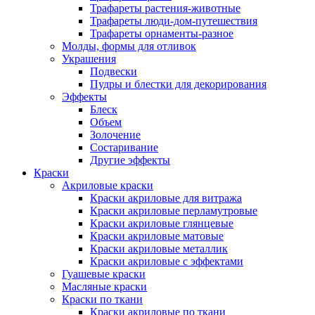
Трафареты растения-животные
Трафареты люди-дом-путешествия
Трафареты орнаменты-разное
Молды, формы для отливок
Украшения
Подвески
Пудры и блестки для декорирования
Эффекты
Блеск
Объем
Золочение
Состаривание
Другие эффекты
Краски
Акриловые краски
Краски акриловые для витража
Краски акриловые перламутровые
Краски акриловые глянцевые
Краски акриловые матовые
Краски акриловые металлик
Краски акриловые с эффектами
Гуашевые краски
Масляные краски
Краски по ткани
Краски акриловые по ткани