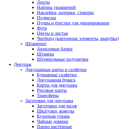
Ленты
Наборы украшений
Наклейки, натирки, стикеры
Подвески
Пудры и блестки для декорирования
Фетр
Цветы и листья
Чипборд (картонные элементы, вырубка)
Штампинг
Акриловые блоки
Штампы
Штемпельные подушечки
Декупаж
Декупажные карты и салфетки
Бумажные салфетки
Декупажная бумага
Карты для декупажа
Рисовые карты
Трансферы
Заготовки для декупажа
Заготовки для часов
Шкатулки, комоды
Кухонная утварь
Чайные домики
Панно настенные