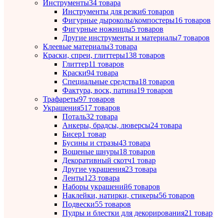
Инструменты
34 товара
Инструменты для резки
6 товаров
Фигурные дыроколы/компостеры
16 товаров
Фигурные ножницы
5 товаров
Другие инструменты и материалы
7 товаров
Клеевые материалы
3 товара
Краски, спреи, глиттеры
138 товаров
Глиттер
11 товаров
Краски
94 товара
Специальные средства
18 товаров
Фактура, воск, патина
19 товаров
Трафареты
97 товаров
Украшения
517 товаров
Поталь
32 товара
Анкеры, брадсы, люверсы
24 товара
Бисер
1 товар
Бусины и стразы
43 товара
Вощеные шнуры
18 товаров
Декоративный скотч
1 товар
Другие украшения
23 товара
Ленты
123 товара
Наборы украшений
6 товаров
Наклейки, натирки, стикеры
56 товаров
Подвески
55 товаров
Пудры и блестки для декорирования
21 товар