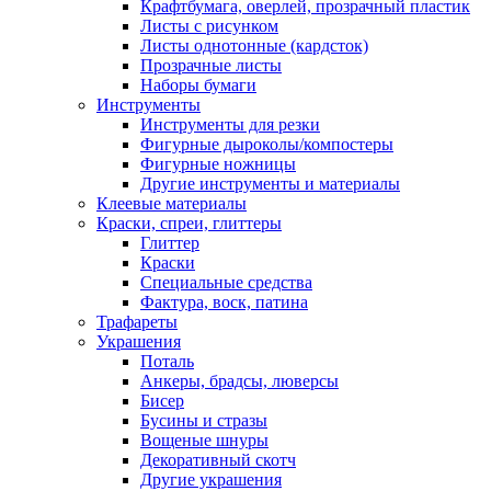
Крафтбумага, оверлей, прозрачный пластик
Листы c рисунком
Листы однотонные (кардсток)
Прозрачные листы
Наборы бумаги
Инструменты
Инструменты для резки
Фигурные дыроколы/компостеры
Фигурные ножницы
Другие инструменты и материалы
Клеевые материалы
Краски, спреи, глиттеры
Глиттер
Краски
Специальные средства
Фактура, воск, патина
Трафареты
Украшения
Поталь
Анкеры, брадсы, люверсы
Бисер
Бусины и стразы
Вощеные шнуры
Декоративный скотч
Другие украшения