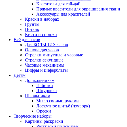
Красители для тай-дай
Прямые красители для окрашивания ткани
Аксессуары для красителей
Краски в наборах
Грунты
Поталь
Кисти и спонжи
Всё для часов
Для БОЛЬШИХ часов
Основа для часов
Стрелки минутные и часовые
Стрелки секундные
Часовые механизмы
Цифры и циферблаты
Детям
Дошкольникам
Пайетки
Шнуровка
Школьникам
Мыло своими руками
Лоскутное шитьё (пэчворк)
Фрески
Творческие наборы
Картины раскраски
Раскраски по эскизам